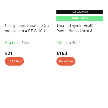
Z
ZADARMO
A
€178
D
–10 %
A
Nosný sprej s anatolským
Thorne Thyroid Health
R
M
propolisem A.P.E.® 10 %
Pack – štítna žľaza &
O
Bee&You - 30 ml
metabolizmus
Skladom
(>5 ks)
Skladom
(>5 ks)
€21
€160
Do košíka
Do košíka