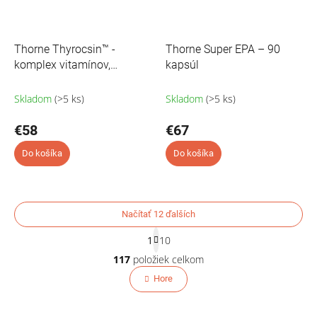
Thorne Thyrocsin™ -
Thorne Super EPA – 90
komplex vitamínov,
kapsúl
minerálov a rastlinných
extraktov - 120 kapsúl
Skladom
(>5 ks)
Skladom
(>5 ks)
€58
€67
Do košíka
Do košíka
Načítať 12 ďalších
S
1
10
t
O
r
117
položiek celkom
v
á
l
Hore
n
á
k
o
d
v