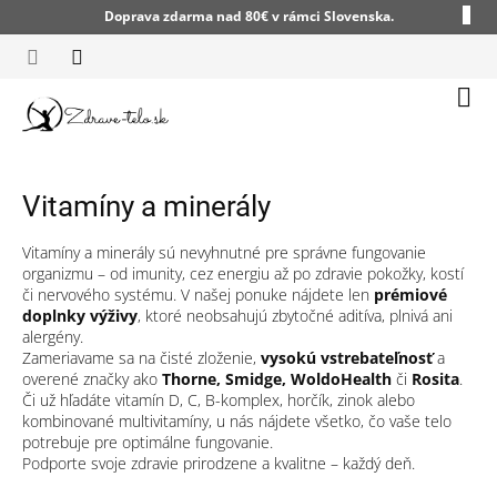
Prejsť
Doprava zdarma nad 80€ v rámci Slovenska.
na
obsah
Nák
koší
Vitamíny a minerály
Vitamíny a minerály sú nevyhnutné pre správne fungovanie
organizmu – od imunity, cez energiu až po zdravie pokožky, kostí
či nervového systému. V našej ponuke nájdete len
prémiové
doplnky výživy
, ktoré neobsahujú zbytočné aditíva, plnivá ani
alergény.
Zameriavame sa na čisté zloženie,
vysokú vstrebateľnosť
a
overené značky ako
Thorne, Smidge, WoldoHealth
či
Rosita
.
Či už hľadáte vitamín D, C, B-komplex, horčík, zinok alebo
kombinované multivitamíny, u nás nájdete všetko, čo vaše telo
potrebuje pre optimálne fungovanie.
Podporte svoje zdravie prirodzene a kvalitne – každý deň.