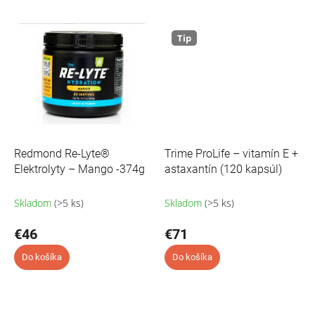
Tip
Redmond Re-Lyte®
Trime ProLife – vitamín E +
Elektrolyty – Mango -374g
astaxantín (120 kapsúl)
Skladom
(>5 ks)
Skladom
(>5 ks)
€46
€71
Do košíka
Do košíka