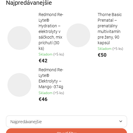
Najpredávanejšie
Redmond Re-
Thorne Basic
Lyte®
Prenatal –
Hydration –
prenatálny
elektrolyty v
multivitamín
sáčkoch, mix
pre ženy, 90
príchutí (30
kapsúl
ks)
Skladom
(>5 ks)
Skladom
(>5 ks)
€50
€42
Redmond Re-
Lyte®
Elektrolyty –
Mango -374g
Skladom
(>5 ks)
€46
R
a
Najpredávanejšie
d
Najlacnejšie