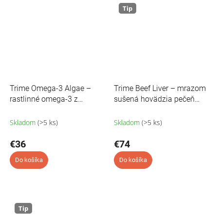
Tip
Trime Omega-3 Algae –
Trime Beef Liver – mrazom
rastlinné omega-3 z
sušená hovädzia pečeň
mikrorias (45 ml)
(180 kapsúl)
Skladom
(>5 ks)
Skladom
(>5 ks)
€36
€74
Do košíka
Do košíka
Tip