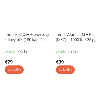
Trime Krill Oil+ – prémiový
Trime Vitamín D3 + K2
krilový olej (180 kapsúl)
(MK7) – 1000 IU / 25 μg –
kvapky
Skladom
(>5 ks)
Skladom
(2 ks)
€79
€39
Do košíka
Do košíka