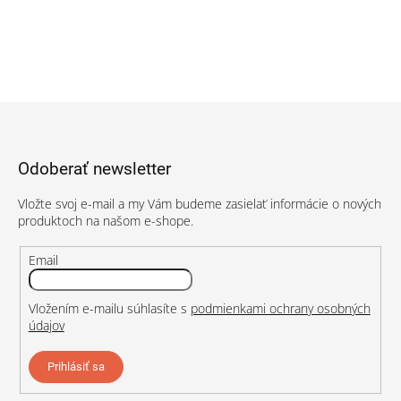
a
a
c
n
i
i
e
e
p
r
v
Z
k
á
y
p
v
Odoberať newsletter
ä
ý
t
p
Vložte svoj e-mail a my Vám budeme zasielať informácie o nových
i
i
produktoch na našom e-shope.
s
e
u
Email
Vložením e-mailu súhlasíte s
podmienkami ochrany osobných
údajov
Prihlásiť sa