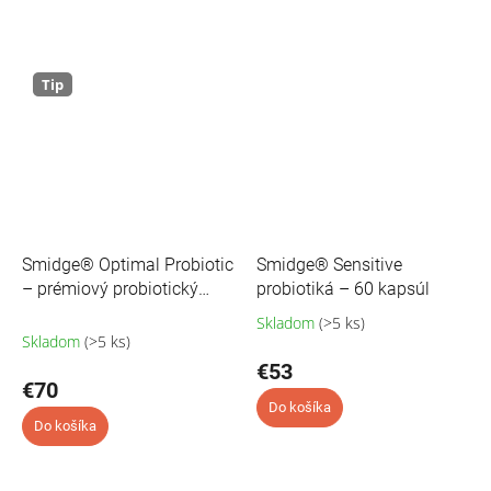
Tip
Smidge® Optimal Probiotic
Smidge® Sensitive
– prémiový probiotický
probiotiká – 60 kapsúl
komplex - 60 kapsúl
Skladom
(>5 ks)
Pr
Skladom
(>5 ks)
ho
pr
€53
€70
je
4,1
Do košíka
Do košíka
z
5
hvi