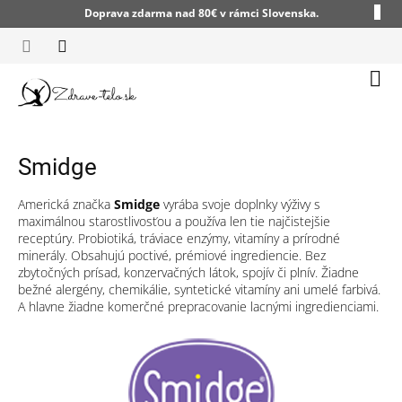
Prejsť
Doprava zdarma nad 80€ v rámci Slovenska.
na
obsah
Nák
koší
Smidge
Americká značka
Smidge
vyrába svoje doplnky výživy s
maximálnou starostlivosťou a používa len tie najčistejšie
receptúry. Probiotiká, tráviace enzýmy, vitamíny a prírodné
minerály. Obsahujú poctivé, prémiové ingrediencie. Bez
zbytočných prísad, konzervačných látok, spojív či plnív. Žiadne
bežné alergény, chemikálie, syntetické vitamíny ani umelé farbivá.
A hlavne žiadne komerčné prepracovanie lacnými ingredienciami.