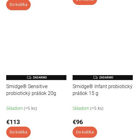
Do košíka
z
5
hvi
Z
Z
ZADARMO
ZADARMO
A
A
Smidge® Sensitive
Smidge® Infant probiotický
D
D
A
A
probiotický prášok 20g
prášok 15 g
R
R
M
M
O
O
Skladom
(>5 ks)
Skladom
(>5 ks)
€113
€96
Do košíka
Do košíka