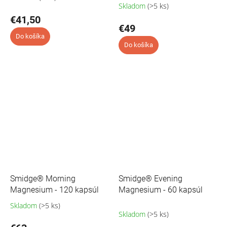
Skladom
(>5 ks)
hodnotenie
produktu
€41,50
€49
je
5,0
Do košíka
Do košíka
z
5
hviezdičiek.
Smidge® Morning
Smidge® Evening
Magnesium - 120 kapsúl
Magnesium - 60 kapsúl
Skladom
(>5 ks)
Priemerné
Skladom
(>5 ks)
hodnotenie
produktu