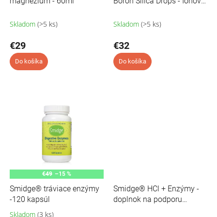
t
magnézium - 60ml
Boron Silica Drops - Iónové
t
o
tekuté kvapky s bórom a
o
v
kremíkom - 60 ml
Skladom
(>5 ks)
Skladom
(>5 ks)
v
€29
€32
Do košíka
Do košíka
€49
–15 %
Smidge® tráviace enzýmy
Smidge® HCl + Enzýmy -
-120 kapsúl
doplnok na podporu
trávenia 120 kapsúl
Skladom
(3 ks)
Priemerné