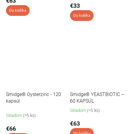
€63
€33
je
5,0
Do košíka
Do košíka
z
5
hviezdičiek.
Smidge® Oysterzinc - 120
Smidge® YEASTBIOTIC –
kapsúl
60 KAPSÚL
Skladom
(>5 ks)
Pr
Skladom
(>5 ks)
ho
pr
€63
€66
je
5,0
Do košíka