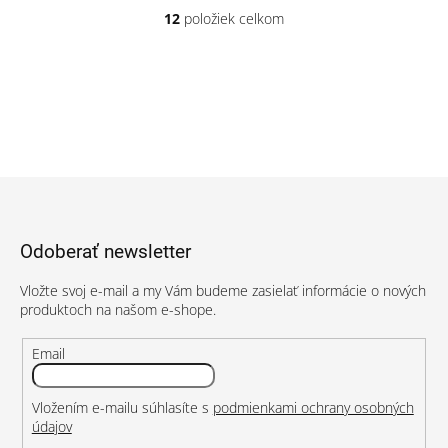
12
položiek celkom
O
v
l
á
d
a
c
i
e
Z
p
á
r
p
v
Odoberať newsletter
ä
k
t
y
Vložte svoj e-mail a my Vám budeme zasielať informácie o nových
v
i
produktoch na našom e-shope.
ý
e
p
i
Email
s
u
Vložením e-mailu súhlasíte s
podmienkami ochrany osobných
údajov