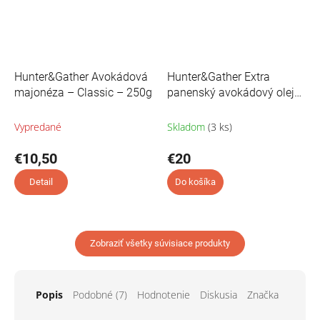
Hunter&Gather Avokádová
Hunter&Gather Extra
majonéza – Classic – 250g
panenský avokádový olej
lisovaný za studena - 500
ml
Vypredané
Skladom
(3 ks)
€10,50
€20
Detail
Do košíka
Zobraziť všetky súvisiace produkty
Popis
Podobné (7)
Hodnotenie
Diskusia
Značka