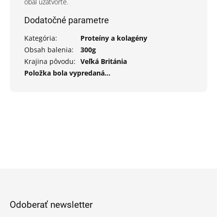
obal uzatvorte.
Dodatočné parametre
Kategória
:
Proteíny a kolagény
Obsah balenia
:
300g
Krajina pôvodu
:
Veľká Británia
Položka bola vypredaná…
Z
á
p
Odoberať newsletter
ä
t