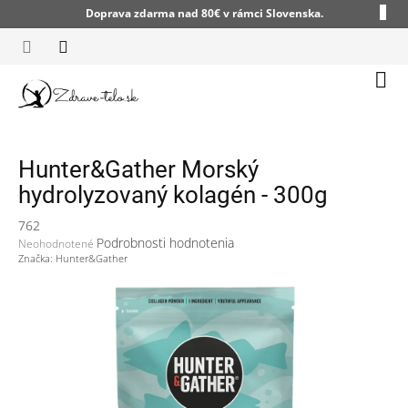
Prejsť
Doprava zdarma nad 80€ v rámci Slovenska.
na
obsah
Nák
koší
Hunter&Gather Morský
hydrolyzovaný kolagén - 300g
762
Priemerné
Podrobnosti hodnotenia
Neohodnotené
hodnotenie
Značka:
Hunter&Gather
produktu
je
0,0
z
5
hviezdičiek.