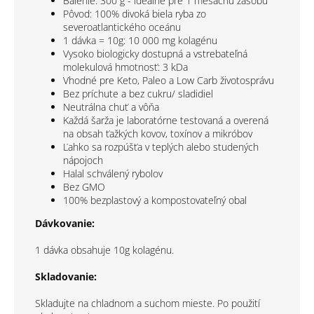
Balenie: 300 g - ideálne pre 1 mesačnú zásobu
Pôvod: 100% divoká biela ryba zo
severoatlantického oceánu
1 dávka = 10g: 10 000 mg kolagénu
Vysoko biologicky dostupná a vstrebateľná
molekulová hmotnosť: 3 kDa
Vhodné pre Keto, Paleo a Low Carb životosprávu
Bez príchute a bez cukru/ sladidiel
Neutrálna chuť a vôňa
Každá šarža je laboratórne testovaná a overená
na obsah ťažkých kovov, toxínov a mikróbov
Ľahko sa rozpúšťa v teplých alebo studených
nápojoch
Halal schválený rybolov
Bez GMO
100% bezplastový a kompostovateľný obal
Dávkovanie:
1 dávka obsahuje 10g kolagénu.
Skladovanie:
Skladujte na chladnom a suchom mieste. Po použití