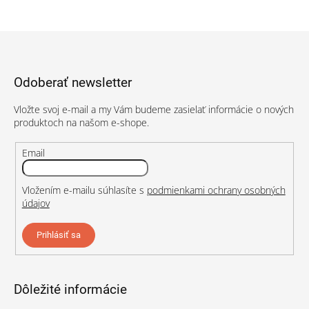
Z
á
p
Odoberať newsletter
ä
t
Vložte svoj e-mail a my Vám budeme zasielať informácie o nových
i
produktoch na našom e-shope.
e
Email
Vložením e-mailu súhlasíte s
podmienkami ochrany osobných
údajov
Prihlásiť sa
Dôležité informácie