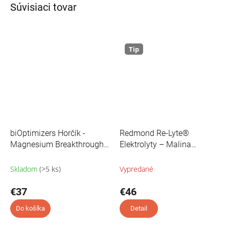
Súvisiaci tovar
Tip
biOptimizers Horčík -
Redmond Re-Lyte®
Magnesium Breakthrough -
Elektrolyty – Malina
60 kapsúl
Čučoriedky - 380g
Skladom
(>5 ks)
Vypredané
€37
€46
Do košíka
Detail