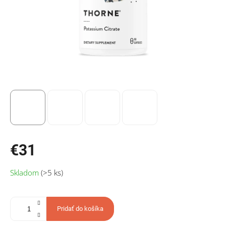
€31
Jednotková
Skladom
(>5 ks)
cena:
Pridať do košíka