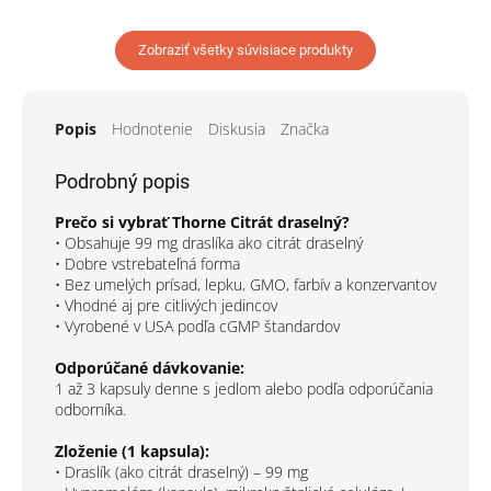
Zobraziť všetky súvisiace produkty
Popis
Hodnotenie
Diskusia
Značka
Podrobný popis
Prečo si vybrať Thorne Citrát draselný?
• Obsahuje 99 mg draslíka ako citrát draselný
• Dobre vstrebateľná forma
• Bez umelých prísad, lepku, GMO, farbív a konzervantov
• Vhodné aj pre citlivých jedincov
• Vyrobené v USA podľa cGMP štandardov
Odporúčané dávkovanie:
1 až 3 kapsuly denne s jedlom alebo podľa odporúčania
odborníka.
Zloženie (1 kapsula):
• Draslík (ako citrát draselný) – 99 mg