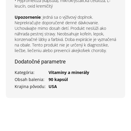
• Hypromelóza (kapsula), mikrokryštalická celulóza, L-
leucín, oxid kremičitý
Upozornenie
: Jedná sa o výživový doplnok.
Neprekračujte doporučené denné dávkovanie.
Uchovávajte mimo dosah detí. Produkt neslúži ako
náhrada pestrej stravy. Neobsahuje kofeín, lepok,
konzervačné látky a farbivá. Doba expirácie je vyznačená
na obale. Tento produkt nie je určený k diagnostike,
liečbe, liečeniu alebo prevencii akejkoľvek choroby.
Dodatočné parametre
Kategória
:
Vitamíny a minerály
Obsah balenia
:
90 kapsúl
Krajina pôvodu
:
USA