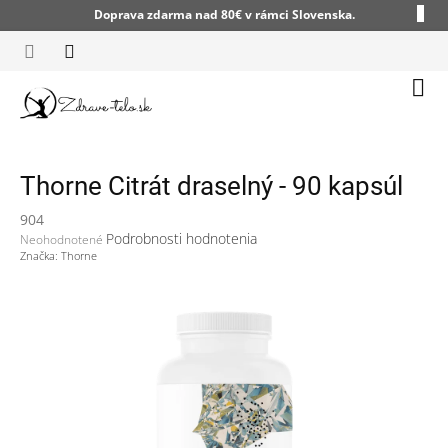
Prejsť
Doprava zdarma nad 80€ v rámci Slovenska.
na
obsah
Nák
koší
Thorne Citrát draselný - 90 kapsúl
904
Priemerné
Podrobnosti hodnotenia
Neohodnotené
hodnotenie
Značka:
Thorne
produktu
je
0,0
z
5
hviezdičiek.