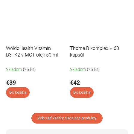
WoldoHealth Vitamín
Thorne B komplex – 60
D3+K2 v MCT oleji 50 ml
kapsúl
Skladom
(>5 ks)
Skladom
(>5 ks)
€39
€42
Do košíka
Do košíka
Zobraziť všetky súvisiace produkty