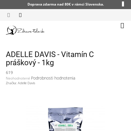
Prejsť
Doprava zdarma nad 80€ v rámci Slovenska.
na
obsah
Nák
koší
ADELLE DAVIS - Vitamín C
práškový - 1kg
619
Priemerné
Podrobnosti hodnotenia
Neohodnotené
hodnotenie
Značka:
Adelle Davis
produktu
je
0,0
z
5
hviezdičiek.