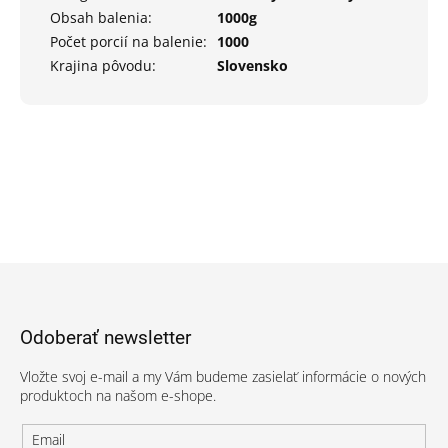
Obsah balenia
:
1000g
Počet porcií na balenie
:
1000
Krajina pôvodu
:
Slovensko
Z
á
p
Odoberať newsletter
ä
t
Vložte svoj e-mail a my Vám budeme zasielať informácie o nových
i
produktoch na našom e-shope.
e
Email