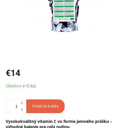
€14
Jednotková
Skladom
(>5 ks)
cena:
Pridať do košíka
Vysokokvalitný vitamín C vo forme jemného prášku –
výhodné balenie pre celú rodinu.