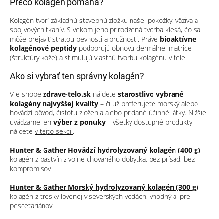
Prečo kolagén pomáha?
Kolagén tvorí základnú stavebnú zložku našej pokožky, väziva a
spojivových tkanív. S vekom jeho prirodzená tvorba klesá, čo sa
môže prejaviť stratou pevnosti a pružnosti. Práve
bioaktívne
kolagénové peptidy
podporujú obnovu dermálnej matrice
(štruktúry kože) a stimulujú vlastnú tvorbu kolagénu v tele.
Ako si vybrať ten správny kolagén?
V e-shope
zdrave-telo.sk
nájdete
starostlivo vybrané
kolagény najvyššej kvality
– či už preferujete morský alebo
hovädzí pôvod, čistotu zloženia alebo pridané účinné látky. Nižšie
uvádzame len
výber z ponuky
– všetky dostupné produkty
nájdete
v tejto sekcii
.
Hunter & Gather Hovädzí hydrolyzovaný kolagén (400 g)
–
kolagén z pastvín z voľne chovaného dobytka, bez prísad, bez
kompromisov
Hunter & Gather Morský hydrolyzovaný kolagén (300 g)
–
kolagén z tresky lovenej v severských vodách, vhodný aj pre
pescetariánov