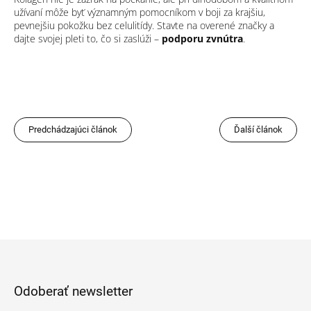
užívaní môže byť významným pomocníkom v boji za krajšiu,
pevnejšiu pokožku bez celulitídy. Stavte na overené značky a
dajte svojej pleti to, čo si zaslúži –
podporu zvnútra
.
Predchádzajúci článok
Ďalší článok
Z
á
p
Odoberať newsletter
ä
t