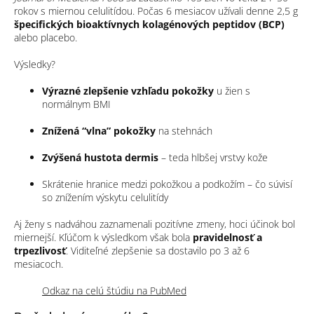
rokov s miernou celulitídou. Počas 6 mesiacov užívali denne 2,5 g
špecifických bioaktívnych kolagénových peptidov (BCP)
alebo placebo.
Výsledky?
Výrazné zlepšenie vzhľadu pokožky
u žien s
normálnym BMI
Znížená “vlna” pokožky
na stehnách
Zvýšená hustota dermis
– teda hlbšej vrstvy kože
Skrátenie hranice medzi pokožkou a podkožím – čo súvisí
so znížením výskytu celulitídy
Aj ženy s nadváhou zaznamenali pozitívne zmeny, hoci účinok bol
miernejší. Kľúčom k výsledkom však bola
pravidelnosť a
trpezlivosť
. Viditeľné zlepšenie sa dostavilo po 3 až 6
mesiacoch.
Odkaz na celú štúdiu na PubMed