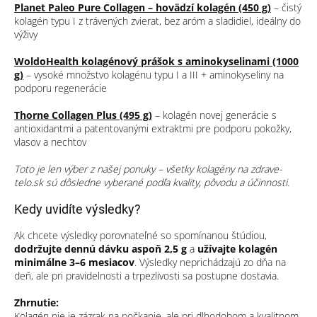
Planet Paleo Pure Collagen – hovädzí kolagén (450 g)
– čistý
kolagén typu I z trávených zvierat, bez aróm a sladidiel, ideálny do
výživy
WoldoHealth kolagénový prášok s aminokyselinami (1000
g)
– vysoké množstvo kolagénu typu I a III + aminokyseliny na
podporu regenerácie
Thorne Collagen Plus (495 g)
– kolagén novej generácie s
antioxidantmi a patentovanými extraktmi pre podporu pokožky,
vlasov a nechtov
Toto je len výber z našej ponuky – všetky kolagény na zdrave-
telo.sk sú dôsledne vyberané podľa kvality, pôvodu a účinnosti.
Kedy uvidíte výsledky?
Ak chcete výsledky porovnateľné so spomínanou štúdiou,
dodržujte dennú dávku aspoň 2,5 g
a
užívajte kolagén
minimálne 3–6 mesiacov
. Výsledky neprichádzajú zo dňa na
deň, ale pri pravidelnosti a trpezlivosti sa postupne dostavia.
Zhrnutie:
Kolagén nie je zázrak na počkanie, ale pri dlhodobom a kvalitnom