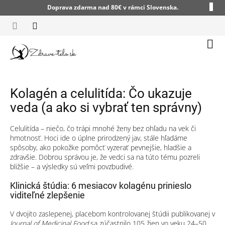
Prejsť
Doprava zdarma nad 80€ v rámci Slovenska.
na
obsah
Nák
koší
Kolagén a celulitída: Čo ukazuje
veda (a ako si vybrať ten správny)
Celulitída – niečo, čo trápi mnohé ženy bez ohľadu na vek či
hmotnosť. Hoci ide o úplne prirodzený jav, stále hľadáme
spôsoby, ako pokožke pomôcť vyzerať pevnejšie, hladšie a
zdravšie. Dobrou správou je, že vedci sa na túto tému pozreli
bližšie – a výsledky sú veľmi povzbudivé.
Klinická štúdia: 6 mesiacov kolagénu prinieslo
viditeľné zlepšenie
V dvojito zaslepenej, placebom kontrolovanej štúdii publikovanej v
Journal of Medicinal Food
sa zúčastnilo 105 žien vo veku 24–50