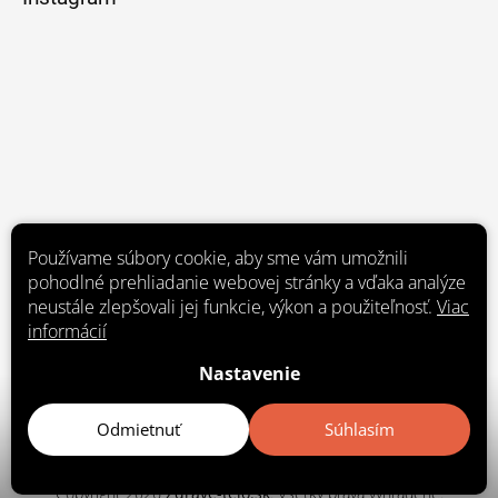
Používame súbory cookie, aby sme vám umožnili
pohodlné prehliadanie webovej stránky a vďaka analýze
neustále zlepšovali jej funkcie, výkon a použiteľnosť.
Viac
informácií
Nastavenie
Sledovať na Instagrame
Odmietnuť
Súhlasím
Copyright 2026
Zdrave-telo.sk
. Všetky práva vyhradené.