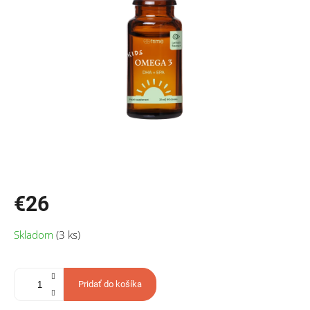
€26
Jednotková
Skladom
(3 ks)
cena:
Pridať do košíka