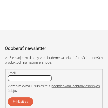
Z
á
p
Odoberať newsletter
ä
t
Vložte svoj e-mail a my Vám budeme zasielať informácie o nových
i
produktoch na našom e-shope.
e
Email
Vložením e-mailu súhlasíte s
podmienkami ochrany osobných
údajov
Prihlásiť sa