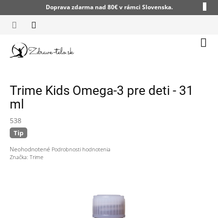
Prejsť
Doprava zdarma nad 80€ v rámci Slovenska.
na
obsah
Nák
koší
Trime Kids Omega-3 pre deti - 31
ml
538
Tip
Priemerné
Neohodnotené
Podrobnosti hodnotenia
hodnotenie
Značka:
Trime
produktu
je
0,0
z
5
hviezdičiek.