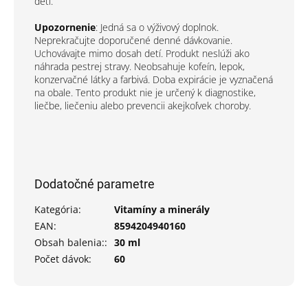
detí.
Upozornenie
: Jedná sa o výživový doplnok.
Neprekračujte doporučené denné dávkovanie.
Uchovávajte mimo dosah detí. Produkt neslúži ako
náhrada pestrej stravy. Neobsahuje kofeín, lepok,
konzervačné látky a farbivá. Doba expirácie je vyznačená
na obale. Tento produkt nie je určený k diagnostike,
liečbe, liečeniu alebo prevencii akejkoľvek choroby.
Dodatočné parametre
Kategória
:
Vitamíny a minerály
EAN
:
8594204940160
Obsah balenia:
:
30 ml
Počet dávok
:
60