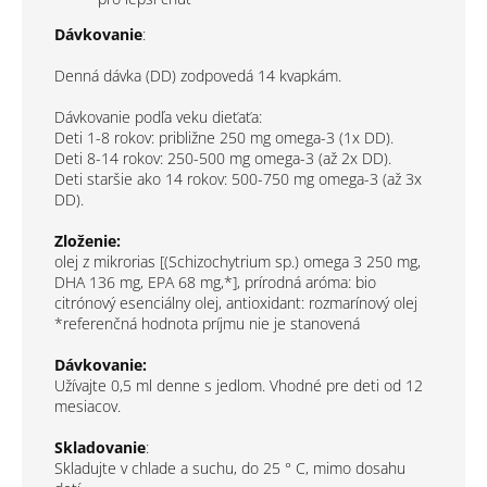
Dávkovanie
:
Denná dávka (DD) zodpovedá 14 kvapkám.
Dávkovanie podľa veku dieťaťa:
Deti 1-8 rokov: približne 250 mg omega-3 (1x DD).
Deti 8-14 rokov: 250-500 mg omega-3 (až 2x DD).
Deti staršie ako 14 rokov: 500-750 mg omega-3 (až 3x
DD).
Zloženie:
olej z mikrorias [(Schizochytrium sp.) omega 3 250 mg,
DHA 136 mg, EPA 68 mg,*], prírodná aróma: bio
citrónový esenciálny olej, antioxidant: rozmarínový olej
*referenčná hodnota príjmu nie je stanovená
Dávkovanie:
Užívajte 0,5 ml denne s jedlom. Vhodné pre deti od 12
mesiacov.
Skladovanie
:
Skladujte v chlade a suchu, do 25 ° C, mimo dosahu