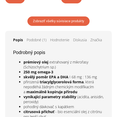
Zobraziť všetky súvisiace produkty
Popis
Podobné (1)
Hodnotenie
Diskusia
Značka
Podrobný popis
prémiový olej
extrahovaný z mikrořasy
(Schizochytrium sp.)
250 mg omega-3
skvělý poměr EPA a DHA
I 68 mg : 136 mg
přirozená
triacylglycerolová forma
, která
nepodléhá žádným chemickým modifikacím
a
maximálně kopíruje přírodu
vynikající parametry stability
(acidita, anisidin,
peroxidy)
pohodlný dávkovač s kapátkem
citrusová příchuť
- bio esenciální olej z citrónu
pro lepší chuť