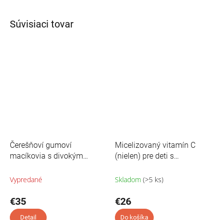
Súvisiaci tovar
Čerešňoví gumoví
Micelizovaný vitamín C
macíkovia s divokým
(nielen) pre deti s
oreganom a černuchou pre
pomarančovou príchuťou -
podporu detskej imunuty -
Kids-C Plus - 60 ml
Vypredané
Skladom
(>5 ks)
60 ks
€35
€26
Detail
Do košíka