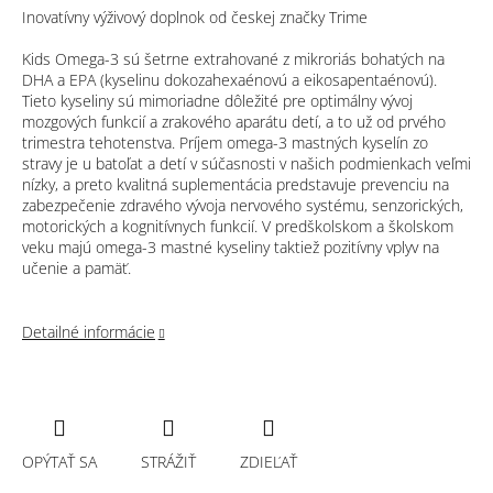
Inovatívny výživový doplnok od českej značky Trime
Kids Omega-3 sú šetrne extrahované z mikroriás bohatých na
DHA a EPA (kyselinu dokozahexaénovú a eikosapentaénovú).
Tieto kyseliny sú mimoriadne dôležité pre optimálny vývoj
mozgových funkcií a zrakového aparátu detí, a to už od prvého
trimestra tehotenstva. Príjem omega-3 mastných kyselín zo
stravy je u batoľat a detí v súčasnosti v našich podmienkach veľmi
nízky, a preto kvalitná suplementácia predstavuje prevenciu na
zabezpečenie zdravého vývoja nervového systému, senzorických,
motorických a kognitívnych funkcií. V predškolskom a školskom
veku majú omega-3 mastné kyseliny taktiež pozitívny vplyv na
učenie a pamäť.
Detailné informácie
OPÝTAŤ SA
STRÁŽIŤ
ZDIEĽAŤ