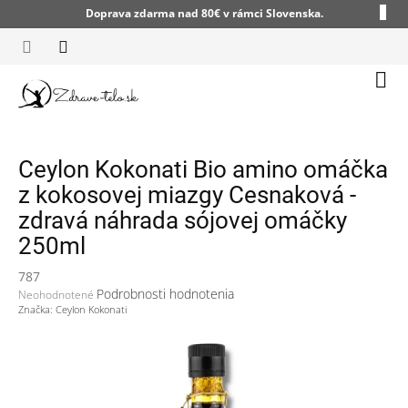
Prejsť
Doprava zdarma nad 80€ v rámci Slovenska.
na
obsah
Nák
koší
Ceylon Kokonati Bio amino omáčka
z kokosovej miazgy Cesnaková -
zdravá náhrada sójovej omáčky
250ml
787
Priemerné
Podrobnosti hodnotenia
Neohodnotené
hodnotenie
Značka:
Ceylon Kokonati
produktu
je
0,0
z
5