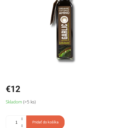
hviezdičiek.
€12
Jednotková
Skladom
(>5 ks)
cena:
Pridať do košíka