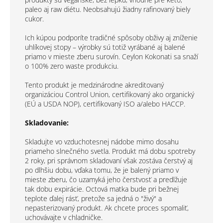
paleo aj raw diétu. Neobsahujú žiadny rafinovaný biely
cukor.
Ich kúpou podporíte tradičné spôsoby obživy aj zníženie
uhlíkovej stopy – výrobky sú totiž vyrábané aj balené
priamo v mieste zberu surovín. Ceylon Kokonati sa snaží
o 100% zero waste produkciu.
Tento produkt je medzinárodne akreditovaný
organizáciou Control Union, certifikovaný ako organický
(EÚ a USDA NOP), certifikovaný ISO a/alebo HACCP.
Skladovanie:
Skladujte vo vzduchotesnej nádobe mimo dosahu
priameho slnečného svetla. Produkt má dobu spotreby
2 roky, pri správnom skladovaní však zostáva čerstvý aj
po dlhšiu dobu, vďaka tomu, že je balený priamo v
mieste zberu, čo uzamyká jeho čerstvosť a predlžuje
tak dobu expirácie. Octová matka bude pri bežnej
teplote ďalej rásť, pretože sa jedná o "živý" a
nepasterizovaný produkt. Ak chcete proces spomaliť,
uchovávajte v chladničke.