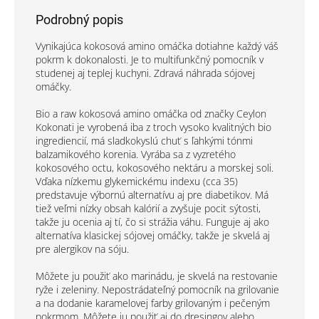
Podrobný popis
Vynikajúca kokosová amino omáčka dotiahne každý váš
pokrm k dokonalosti. Je to multifunkčný pomocník v
studenej aj teplej kuchyni. Zdravá náhrada sójovej
omáčky.
Bio a raw kokosová amino omáčka od značky Ceylon
Kokonati je vyrobená iba z troch vysoko kvalitných bio
ingrediencií, má sladkokyslú chuť s ľahkými tónmi
balzamikového korenia. Vyrába sa z vyzretého
kokosového octu, kokosového nektáru a morskej soli.
Vďaka nízkemu glykemickému indexu (cca 35)
predstavuje výbornú alternatívu aj pre diabetikov. Má
tiež veľmi nízky obsah kalórií a zvyšuje pocit sýtosti,
takže ju ocenia aj tí, čo si strážia váhu. Funguje aj ako
alternatíva klasickej sójovej omáčky, takže je skvelá aj
pre alergikov na sóju.
Môžete ju použiť ako marinádu, je skvelá na restovanie
ryže i zeleniny. Nepostrádateľný pomocník na grilovanie
a na dodanie karamelovej farby grilovaným i pečeným
pokrmom. Môžete ju použiť aj do dresingov alebo