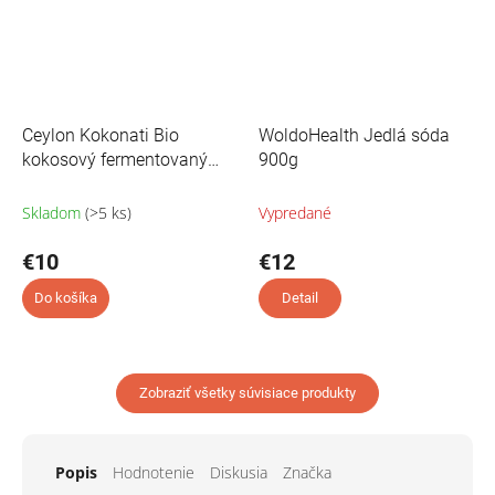
Ceylon Kokonati Bio
WoldoHealth Jedlá sóda
kokosový fermentovaný
900g
ocot so 100 rokov starou
'matkou' - Toddy Vinegar
Skladom
(>5 ks)
Vypredané
250ml
€10
€12
Do košíka
Detail
Zobraziť všetky súvisiace produkty
Popis
Hodnotenie
Diskusia
Značka