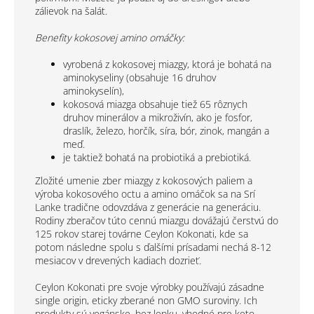
zálievok na šalát.
Benefity kokosovej amino omáčky:
vyrobená z kokosovej miazgy, ktorá je bohatá na
aminokyseliny (obsahuje 16 druhov
aminokyselín),
kokosová miazga obsahuje tiež 65 rôznych
druhov minerálov a mikroživín, ako je fosfor,
draslík, železo, horčík, síra, bór, zinok, mangán a
meď.
je taktiež bohatá na probiotiká a prebiotiká.
Zložité umenie zber miazgy z kokosových paliem a
výroba kokosového octu a amino omáčok sa na Srí
Lanke tradične odovzdáva z generácie na generáciu.
Rodiny zberačov túto cennú miazgu dovážajú čerstvú do
125 rokov starej továrne Ceylon Kokonati, kde sa
potom následne spolu s ďalšími prísadami nechá 8-12
mesiacov v drevených kadiach dozrieť.
Ceylon Kokonati pre svoje výrobky používajú zásadne
single origin, eticky zberané non GMO suroviny. Ich
produkty sú vegánske, bez lepku, vhodné pre keto,