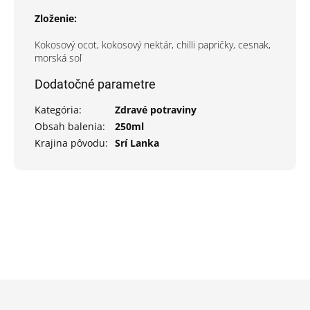
Zloženie:
Kokosový ocot, kokosový nektár, chilli papričky, cesnak,
morská soľ
Dodatočné parametre
Kategória
:
Zdravé potraviny
Obsah balenia
:
250ml
Krajina pôvodu
:
Srí Lanka
Z
á