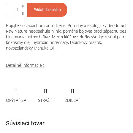
Pridať do košíka
Bojujte so zápachom prirodzene. Prírodný a ekologický deodorant
Raw Nature neobsahuje hliník, pomáha bojovať proti zápachu bez
blokovania potných žliaz. Medzi kľúčové zložky všetkých vôní patrí
kokosový olej, hydroxid horečnatý, tapiokový prášok,
novozélandský Mānuka Oil.
Detailné informácie
OPÝTAŤ SA
STRÁŽIŤ
ZDIEĽAŤ
Súvisiaci tovar