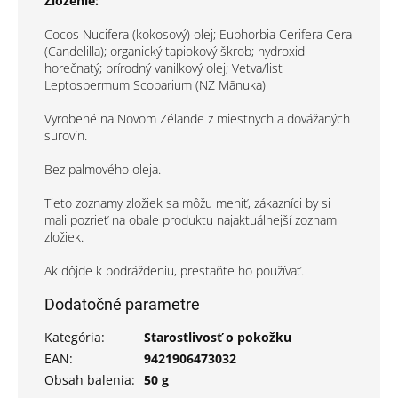
Zloženie:
Cocos Nucifera (kokosový) olej; Euphorbia Cerifera Cera
(Candelilla); organický tapiokový škrob; hydroxid
horečnatý; prírodný vanilkový olej; Vetva/list
Leptospermum Scoparium (NZ Mānuka)
Vyrobené na Novom Zélande z miestnych a dovážaných
surovín.
Bez palmového oleja.
Tieto zoznamy zložiek sa môžu meniť, zákazníci by si
mali pozrieť na obale produktu najaktuálnejší zoznam
zložiek.
Ak dôjde k podráždeniu, prestaňte ho používať.
Dodatočné parametre
Kategória
:
Starostlivosť o pokožku
EAN
:
9421906473032
Obsah balenia
:
50 g