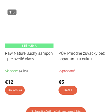
Tip
€15
–20 %
Raw Nature Suchý šampón
PÜR Prírodné žuvačky bez
- pre svetlé vlasy
aspartámu a cukru -
Peppermint - 50 ks
Skladom
(4 ks)
Vypredané
€12
€5
Do košíka
Detail
Zobraziť všetky súvisiace produkty