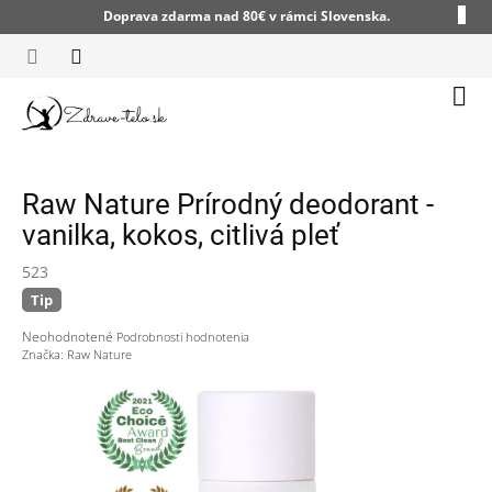
Prejsť
Doprava zdarma nad 80€ v rámci Slovenska.
na
obsah
Nák
koší
Raw Nature Prírodný deodorant -
vanilka, kokos, citlivá pleť
523
Tip
Priemerné
Neohodnotené
Podrobnosti hodnotenia
hodnotenie
Značka:
Raw Nature
produktu
je
0,0
z
5
hviezdičiek.