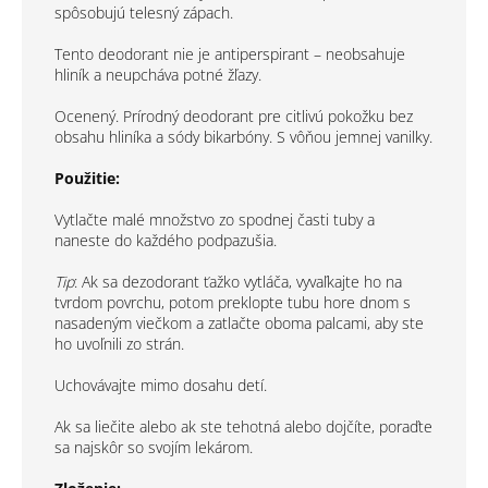
spôsobujú telesný zápach.
Tento deodorant nie je antiperspirant – neobsahuje
hliník a neupcháva potné žľazy.
Ocenený. Prírodný deodorant pre citlivú pokožku bez
obsahu hliníka a sódy bikarbóny. S vôňou jemnej vanilky.
Použitie:
Vytlačte malé množstvo zo spodnej časti tuby a
naneste do každého podpazušia.
Tip
: Ak sa dezodorant ťažko vytláča, vyvaľkajte ho na
tvrdom povrchu, potom preklopte tubu hore dnom s
nasadeným viečkom a zatlačte oboma palcami, aby ste
ho uvoľnili zo strán.
Uchovávajte mimo dosahu detí.
Ak sa liečite alebo ak ste tehotná alebo dojčíte, poraďte
sa najskôr so svojím lekárom.