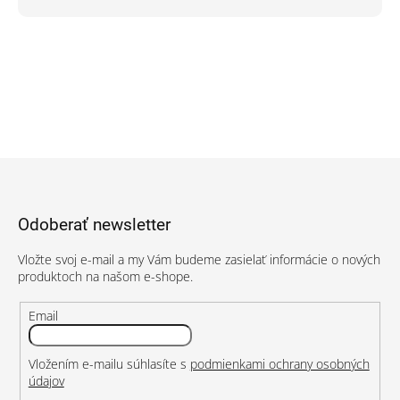
Z
á
p
Odoberať newsletter
ä
t
Vložte svoj e-mail a my Vám budeme zasielať informácie o nových
i
produktoch na našom e-shope.
e
Email
Vložením e-mailu súhlasíte s
podmienkami ochrany osobných
údajov