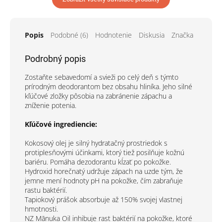
Popis
Podobné (6)
Hodnotenie
Diskusia
Značka
Podrobný popis
Zostaňte sebavedomí a svieži po celý deň s týmto
prírodným deodorantom bez obsahu hliníka. Jeho silné
kľúčové zložky pôsobia na zabránenie zápachu a
zníženie potenia.
Kľúčové ingrediencie:
Kokosový olej je silný hydratačný prostriedok s
protiplesňovými účinkami, ktorý tiež posilňuje kožnú
bariéru. Pomáha dezodorantu kĺzať po pokožke.
Hydroxid horečnatý udržuje zápach na uzde tým, že
jemne mení hodnoty pH na pokožke, čím zabraňuje
rastu baktérií.
Tapiokový prášok absorbuje až 150% svojej vlastnej
hmotnosti.
NZ Mānuka Oil inhibuje rast baktérií na pokožke, ktoré