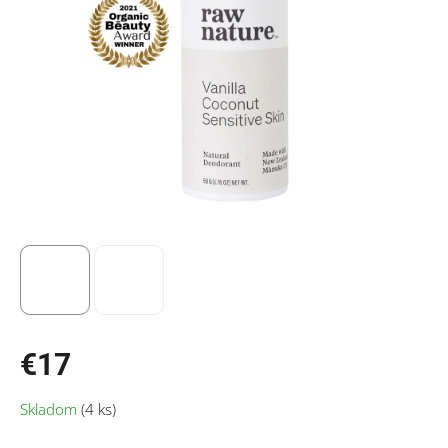
€17
Jednotková
Skladom
(4 ks)
cena: