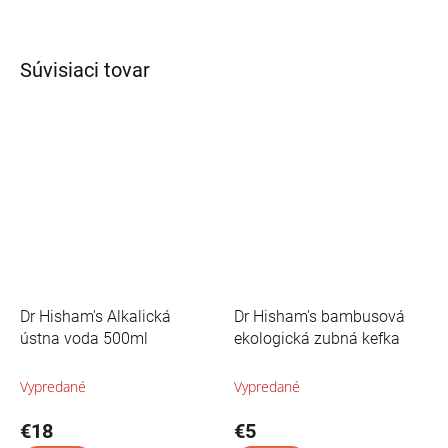
Súvisiaci tovar
Dr Hisham's Alkalická
Dr Hisham's bambusová
ústna voda 500ml
ekologická zubná kefka
Vypredané
Vypredané
€18
€5