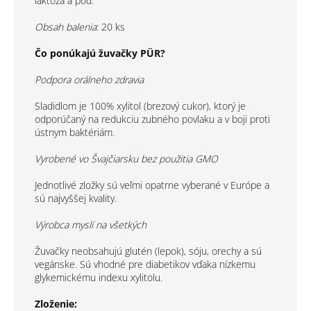
laktóza a pod.
Obsah balenia
: 20 ks
Čo ponúkajú žuvačky PÜR?
Podpora orálneho zdravia
Sladidlom je 100% xylitol (brezový cukor), ktorý je
odporúčaný na redukciu zubného povlaku a v boji proti
ústnym baktériám.
Vyrobené vo Švajčiarsku bez použitia GMO
Jednotlivé zložky sú veľmi opatrne vyberané v Európe a
sú najvyššej kvality.
Výrobca myslí na všetkých
Žuvačky neobsahujú glutén (lepok), sóju, orechy a sú
vegánske. Sú vhodné pre diabetikov vďaka nízkemu
glykemickému indexu xylitolu.
Zloženie: