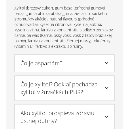
Xylitol (brezový cukor), gum base (prírodná gumová
báza), gum arabic (arabská guma, živica z tropického
stromu/kry akácie), natural flavours (prírodné
ochucovadlá), kyselina citrónová, kyselina jablčná,
kyselina vínna, farbivo z koncentrátu sladkých zemiakov,
carnauba wax (Karnaubský vosk, vosk z listov brazílskej
palmy), farbivo z koncentrátu čiernej mrvky, tokoferoly
(Vitamín E), farbivo z extraktu spiruliny.
Čo je aspartám?
Čo je xylitol? Odkiaľ pochádza
xylitol v žuvačkách PÜR?
Ako xylitol prospieva zdraviu
ústnej dutiny?