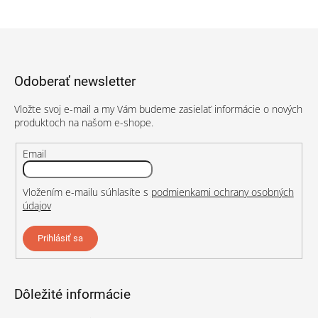
Z
á
p
Odoberať newsletter
ä
t
Vložte svoj e-mail a my Vám budeme zasielať informácie o nových
i
produktoch na našom e-shope.
e
Email
Vložením e-mailu súhlasíte s
podmienkami ochrany osobných
údajov
Prihlásiť sa
Dôležité informácie