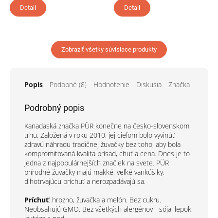
Detail
Detail
Zobraziť všetky súvisiace produkty
Popis
Podobné (8)
Hodnotenie
Diskusia
Značka
Podrobný popis
Kanadaská značka PÜR konečne na česko-slovenskom
trhu. Založená v roku 2010, jej cieľom bolo vyvinúť
zdravú náhradu tradičnej žuvačky bez toho, aby bola
kompromitovaná kvalita prísad, chuť a cena. Dnes je to
jedna z najpopulárnejších značiek na svete. PÜR
prírodné žuvačky majú mäkké, veľké vankúšiky,
dlhotrvajúcu príchuť a nerozpadávajú sa.
Príchuť
: hrozno, žuvačka a melón. Bez cukru.
Neobsahujú GMO. Bez všetkých alergénov - sója, lepok,