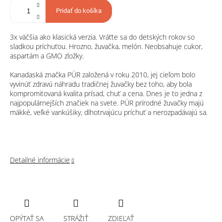
Pridať do košíka
3x väčšia ako klasická verzia. Vráťte sa do detských rokov so
sladkou príchuťou. Hrozno, žuvačka, melón. Neobsahuje cukor,
aspartám a GMO zložky.
Kanadaská značka PÜR založená v roku 2010, jej cieľom bolo
vyvinúť zdravú náhradu tradičnej žuvačky bez toho, aby bola
kompromitovaná kvalita prísad, chuť a cena. Dnes je to jedna z
najpopulárnejších značiek na svete. PÜR prírodné žuvačky majú
mäkké, veľké vankúšiky, dlhotrvajúcu príchuť a nerozpadávajú sa.
Detailné informácie
OPÝTAŤ SA
STRÁŽIŤ
ZDIEĽAŤ