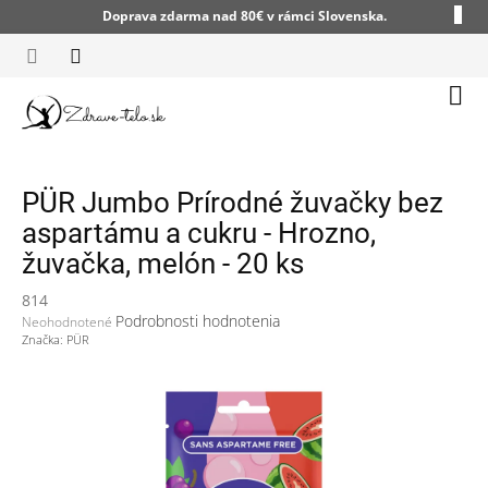
Prejsť
Doprava zdarma nad 80€ v rámci Slovenska.
na
obsah
Nák
koší
PÜR Jumbo Prírodné žuvačky bez
aspartámu a cukru - Hrozno,
žuvačka, melón - 20 ks
814
Priemerné
Podrobnosti hodnotenia
Neohodnotené
hodnotenie
Značka:
PÜR
produktu
je
0,0
z
5
hviezdičiek.