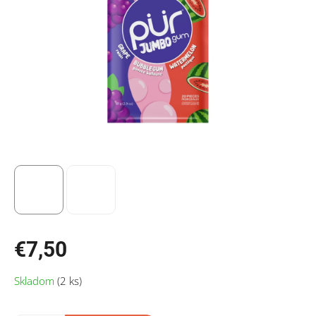
€7,50
Jednotková
Skladom
(2 ks)
cena: