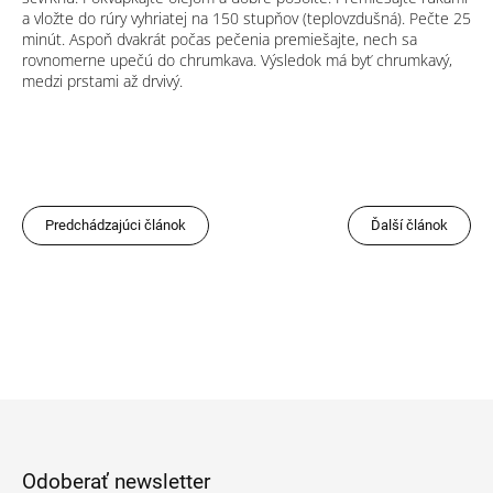
a vložte do rúry vyhriatej na 150 stupňov (teplovzdušná). Pečte 25
minút. Aspoň dvakrát počas pečenia premiešajte, nech sa
rovnomerne upečú do chrumkava. Výsledok má byť chrumkavý,
medzi prstami až drvivý.
Predchádzajúci článok
Ďalší článok
Z
á
p
Odoberať newsletter
ä