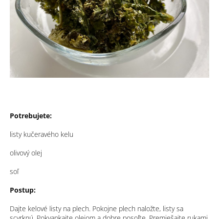
Potrebujete:
listy kučeravého kelu
olivový olej
soľ
Postup:
Dajte kelové listy na plech. Pokojne plech naložte, listy sa
scvrknú. Pokvapkajte olejom a dobre posoľte. Premiešajte rukami