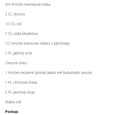
3/4 hrnček manioková múka
2 ČL škorica
1/2 ČL soľ
1 ČL sóda bikarbóna
1/2 hrnček kokosové mlieko z plechovky
1 PL jablčný ocot
Ovocná zmes:
1 hrnček mrazené jahody (alebo iné
bobuľovité ovocie)
1 PL citrónová šťava
2 PL javorový sirup
štipka soli
Postup: