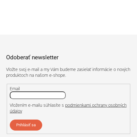
Z
á
p
Odoberať newsletter
ä
t
Vložte svoj e-mail a my Vám budeme zasielať informácie o nových
i
produktoch na našom e-shope.
e
Email
Vložením e-mailu súhlasíte s
podmienkami ochrany osobných
údajov
Prihlásiť sa