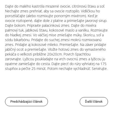
Dajte do malého kastróla mrazené ovocie, citrónovú šťavu a soľ.
Nechajte zmes prehriať, aby sa ovocie roztopilo. Vidličkou ho
poroztláčajte (alebo rozmixujte ponorným mixérom). Keď je
ovocie roztopené, dajte dole z platne a primiešajte javorový sirup.
Dajte bokom. Pripravte palacinkovú zmes. Dajte do mixéra
palmový tuk, jablkovú šťavu, kokosové maslo a vanilku. Rozmixujte
do hladkej zmesi. Vo väčšej mise zmiešajte múky, škoricu, soľ a
sódu bikarbónu. Pridajte do suchej zmesi mokrú rozmixovanú
zmes. Pridajte aj kokosové mlieko. Premiešajte. Na záver pridajte
jablčný ocot a premiešajte. Vložte hotovú zmes do vymasteného
pekáča o veľkosti približne 20x20cm. Povrch špachtlou
zarovnajte. Lyžicou poukladajte na vrch ovocnú zmes a lyžicou ju
opatrne zamiešajte do cesta. Dajte piecť do rúry vyhriatej na 175
stupňov a pečte 25 minút. Potom nechajte vychladnúť. Servírujte.
Predchádzajúci článok
Ďalší článok