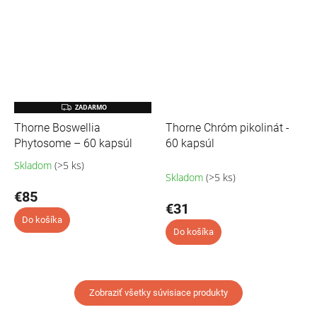
Z
ZADARMO
A
Thorne Boswellia
Thorne Chróm pikolinát -
D
A
Phytosome – 60 kapsúl
60 kapsúl
R
M
Skladom
(>5 ks)
Priemerné
O
Skladom
(>5 ks)
hodnotenie
produktu
€85
€31
je
5,0
Do košíka
Do košíka
z
5
hviezdičiek.
Zobraziť všetky súvisiace produkty