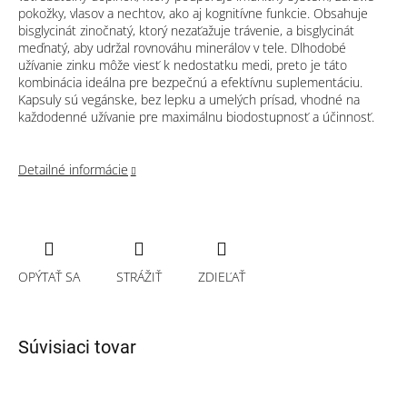
pokožky, vlasov a nechtov, ako aj kognitívne funkcie. Obsahuje
bisglycinát zinočnatý, ktorý nezaťažuje trávenie, a bisglycinát
meďnatý, aby udržal rovnováhu minerálov v tele. Dlhodobé
užívanie zinku môže viesť k nedostatku medi, preto je táto
kombinácia ideálna pre bezpečnú a efektívnu suplementáciu.
Kapsuly sú vegánske, bez lepku a umelých prísad, vhodné na
každodenné užívanie pre maximálnu biodostupnosť a účinnosť.
Detailné informácie
OPÝTAŤ SA
STRÁŽIŤ
ZDIEĽAŤ
Súvisiaci tovar