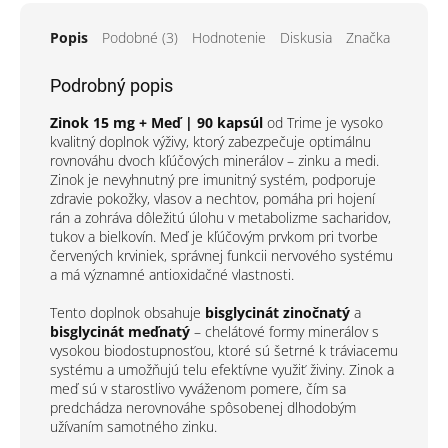
Popis
Podobné (3)
Hodnotenie
Diskusia
Značka
Podrobný popis
Zinok 15 mg + Meď | 90 kapsúl
od Trime je vysoko
kvalitný doplnok výživy, ktorý zabezpečuje optimálnu
rovnováhu dvoch kľúčových minerálov – zinku a medi.
Zinok je nevyhnutný pre imunitný systém, podporuje
zdravie pokožky, vlasov a nechtov, pomáha pri hojení
rán a zohráva dôležitú úlohu v metabolizme sacharidov,
tukov a bielkovín. Meď je kľúčovým prvkom pri tvorbe
červených krviniek, správnej funkcii nervového systému
a má významné antioxidačné vlastnosti.
Tento doplnok obsahuje
bisglycinát zinočnatý
a
bisglycinát meďnatý
– chelátové formy minerálov s
vysokou biodostupnosťou, ktoré sú šetrné k tráviacemu
systému a umožňujú telu efektívne využiť živiny. Zinok a
meď sú v starostlivo vyváženom pomere, čím sa
predchádza nerovnováhe spôsobenej dlhodobým
užívaním samotného zinku.