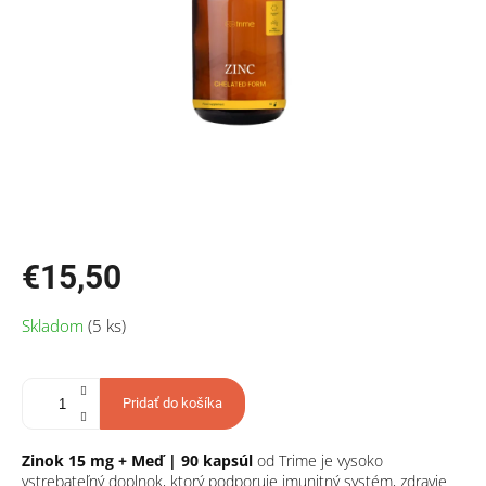
€15,50
Jednotková
Skladom
(5 ks)
cena:
Pridať do košíka
Zinok 15 mg + Meď | 90 kapsúl
od Trime je vysoko
vstrebateľný doplnok, ktorý podporuje imunitný systém, zdravie