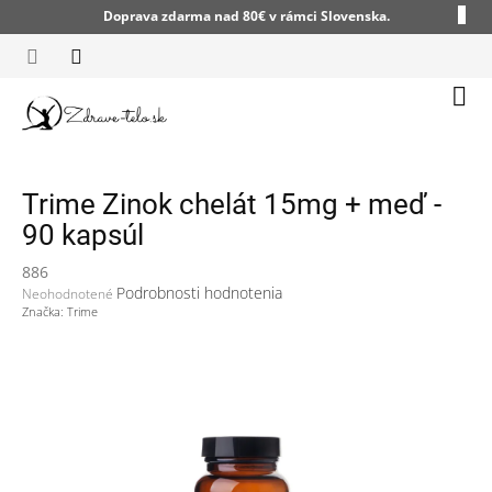
Prejsť
Doprava zdarma nad 80€ v rámci Slovenska.
na
obsah
Nák
koší
Trime Zinok chelát 15mg + meď -
90 kapsúl
886
Priemerné
Podrobnosti hodnotenia
Neohodnotené
hodnotenie
Značka:
Trime
produktu
je
0,0
z
5
hviezdičiek.