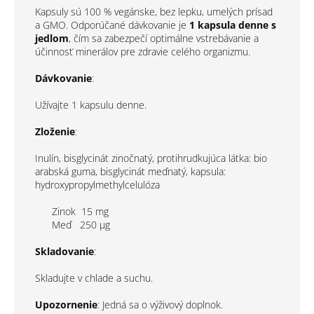
Kapsuly sú 100 % vegánske, bez lepku, umelých prísad
a GMO. Odporúčané dávkovanie je
1 kapsula denne s
jedlom
, čím sa zabezpečí optimálne vstrebávanie a
účinnosť minerálov pre zdravie celého organizmu.
Dávkovanie
:
Užívajte 1 kapsulu denne.
Zloženie
:
Inulín, bisglycinát zinočnatý, protihrudkujúca látka: bio
arabská guma, bisglycinát meďnatý, kapsula:
hydroxypropylmethylcelulóza
Zinok 15 mg
Meď
250 μg
Skladovanie
:
Skladujte v chlade a suchu.
Upozornenie
: Jedná sa o výživový doplnok.