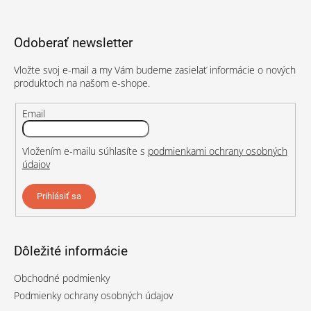
á
p
Odoberať newsletter
ä
t
Vložte svoj e-mail a my Vám budeme zasielať informácie o nových
i
produktoch na našom e-shope.
e
Email
Vložením e-mailu súhlasíte s
podmienkami ochrany osobných
údajov
Prihlásiť sa
Dôležité informácie
Obchodné podmienky
Podmienky ochrany osobných údajov