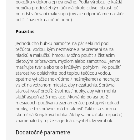
pokožku v dokonalej rovnováhe. Podľa výrobcu je každá
hubička predovšetkým účinná okolo citlivej oblasti očí
pri odstraňovaní make-upu (my ale odporúčame najskôr
odlíčiť riasenku a očné tiene).
Použitie:
Jednoducho hubku namočte na pár sekúnd pod
tečúcou vodou, kým nezmäkne a nepremení sa na
hladkú a mäkučkú hmotu. Možno použiť s čistiacim
pleťovým prípravkom, mydlom alebo samotnou. Jemne
masírujte tvár alebo telo krúživými pohybmi. Po použití
starostlivo opláchnite pod teplou tečúcou vodou,
opatrne vytlačte (nekrútime / nežmýkame) a nechajte
visieť na vetranom mieste, aby nezatuchla. Správna
starostlivosť predĺži životnosť hubky, aby vám mohla
slúžiť aspoň až 3 mesiace. Akonáhle po asi po 2
mesiacoch používania zaznamenáte postupný rozklad
hubky, je to správne, má to tak byť. Takto sa spozná
skutočná Konjaková hubka. Ak by sa nezačala rozpadať,
znamenalo by to, že sa jedná o syntetický výrobok.
Dodatočné parametre