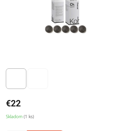
€22
Jednotková
Skladom
(1 ks)
cena: