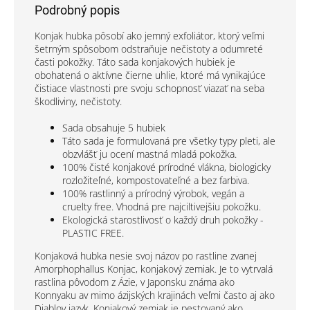
Podrobný popis
Konjak hubka pôsobí ako jemný exfoliátor, ktorý veľmi
šetrným spôsobom odstraňuje nečistoty a odumreté
časti pokožky. Táto sada konjakových hubiek je
obohatená o aktívne čierne uhlie, ktoré má vynikajúce
čistiace vlastnosti pre svoju schopnosť viazať na seba
škodliviny, nečistoty.
Sada obsahuje 5 hubiek
Táto sada je formulovaná pre všetky typy pleti, ale
obzvlášť ju ocení mastná mladá pokožka.
100% čisté konjakové prírodné vlákna, biologicky
rozložiteľné, kompostovateľné a bez farbiva.
100% rastlinný a prírodný výrobok, vegán a
cruelty free. Vhodná pre najciltivejšiu pokožku.
Ekologická starostlivosť o každý druh pokožky -
PLASTIC FREE.
Konjaková hubka nesie svoj názov po rastline zvanej
Amorphophallus Konjac, konjakový zemiak. Je to vytrvalá
rastlina pôvodom z Ázie, v Japonsku známa ako
Konnyaku av mimo ázijských krajinách veľmi často aj ako
Diablov jazyk. Konjakový zemiak je pestovaný ako