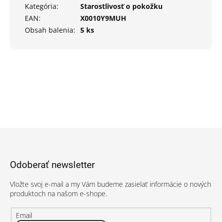
Kategória
:
Starostlivosť o pokožku
EAN
:
X0010Y9MUH
Obsah balenia
:
5 ks
Z
á
p
Odoberať newsletter
ä
t
Vložte svoj e-mail a my Vám budeme zasielať informácie o nových
i
produktoch na našom e-shope.
e
Email