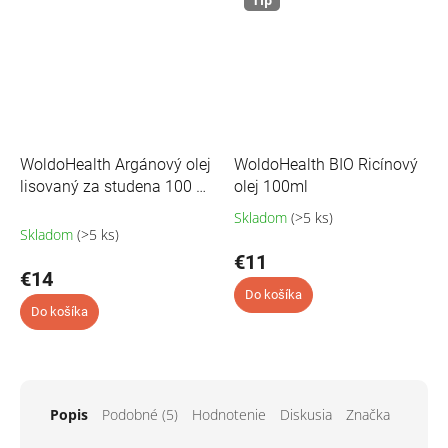
WoldoHealth Argánový olej
WoldoHealth BIO Ricínový
lisovaný za studena 100 %
olej 100ml
BIO – 100 ml
Skladom
(>5 ks)
Pr
Skladom
(>5 ks)
ho
pr
€11
€14
je
5,0
Do košíka
Do košíka
z
5
hvi
Popis
Podobné (5)
Hodnotenie
Diskusia
Značka