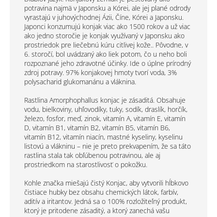
potravina najmä v Japonsku a Kórei, ale jej plané odrody
vyrastajú v juhovýchodnej Ázii, Číne, Kórei a Japonsku.
Japonci konzumujú konjak viac ako 1500 rokov a už viac
ako jedno storočie je konjak využívaný v Japonsku ako
prostriedok pre liečebnú kúru citlivej kože.. Pôvodne, v
6. storočí, bol uvádzaný ako liek potom, čo u neho boli
rozpoznané jeho zdravotné účinky. Ide o úplne prírodný
zdroj potravy. 97% konjakovej hmoty tvorí voda, 3%
polysacharid glukomanánu a vláknina.
Rastlina Amorphophallus konjac je zásaditá. Obsahuje
vodu, bielkoviny, uhľovodíky, tuky, sodík, draslík, horčík,
železo, fosfor, meď, zinok, vitamín A, vitamín E, vitamín
D, vitamín B1, vitamín B2, vitamín B5, vitamín B6,
vitamín B12, vitamín niacín, mastné kyseliny, kyselinu
listovú a vlákninu – nie je preto prekvapením, že sa táto
rastlina stala tak obľúbenou potravinou, ale aj
prostriedkom na starostlivosť o pokožku.
Kohle značka miešajú čistý Konjac, aby vytvorili hĺbkovo
čistiace hubky bez obsahu chemických látok, farbív,
aditív a iritantov. Jedná sa o 100% rozložiteľný produkt,
ktorý je pritodene zásaditý, a ktorý zanechá vašu