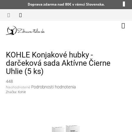
Prejsť
Doprava zdarma nad 80€ v rámci Slovenska.
na
obsah
Nák
koší
KOHLE Konjakové hubky -
darčeková sada Aktívne Čierne
Uhlie (5 ks)
448
Priemerné
Podrobnosti hodnotenia
Neohodnotené
hodnotenie
Značka:
Kohle
produktu
je
0,0
z
5
hviezdičiek.