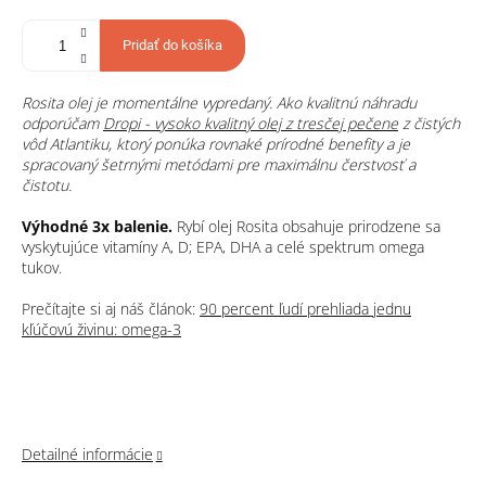
Pridať do košíka
Rosita olej je momentálne vypredaný. Ako kvalitnú náhradu
odporúčam
Dropi - vysoko kvalitný olej z tresčej pečene
z čistých
vôd Atlantiku, ktorý ponúka rovnaké prírodné benefity a je
spracovaný šetrnými metódami pre maximálnu čerstvosť a
čistotu.
Výhodné 3x balenie.
Rybí olej Rosita obsahuje prirodzene sa
vyskytujúce vitamíny A, D; EPA, DHA a celé spektrum omega
tukov.
Prečítajte si aj náš článok:
90 percent ľudí prehliada jednu
kľúčovú živinu: omega-3
Detailné informácie