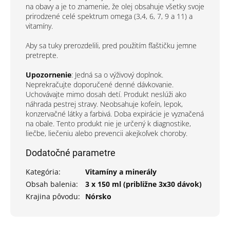
na obavy a je to znamenie, že olej obsahuje všetky svoje
prirodzené celé spektrum omega (3,4, 6, 7, 9 a 11) a
vitamíny.
Aby sa tuky prerozdelili, pred použitím fľaštičku jemne
pretrepte.
Upozornenie
: Jedná sa o výživový doplnok.
Neprekračujte doporučené denné dávkovanie.
Uchovávajte mimo dosah detí. Produkt neslúži ako
náhrada pestrej stravy. Neobsahuje kofeín, lepok,
konzervačné látky a farbivá. Doba expirácie je vyznačená
na obale. Tento produkt nie je určený k diagnostike,
liečbe, liečeniu alebo prevencii akejkoľvek choroby.
Dodatočné parametre
Kategória
:
Vitamíny a minerály
Obsah balenia
:
3 x 150 ml (približne 3x30 dávok)
Krajina pôvodu
:
Nórsko