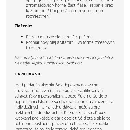
zhromažďovať v hornej časti fľaše. Trepanie pred
každým použitím pomáha pri rovnomernom
rozmiestnení.
Zloženie:
Extra panenský olej z tresčej pečene
Rozmarínový olej a vitamín E vo forme zmesových
tokoferolov
Bez umelých príchutí, farbív, alebo konzervačných látok.
Bez sóje, lepku a mliečnych výrobkov.
DÁVKOVANIE
Pred pridaním akýchkoľvek doplnkov do svojho
stravovacieho režimu sa poraďte s kvalifikovaným
zdravotníckym personálom. Upozorňujeme, že tieto
odporúčania týkajúce sa dávkovania nie sú založené na
individuálnych IU na jednu dávku a môžu sa pre
niektorých jednotlivcoch líšiť. Je dôležité začať iba s
kvapkami pre každé dieťa alebo citlivé dieťa a ak je to
potrebné, postupne pracovať na terapeutickej dávke.
Pamätajte, že to, čo je terapeutické pre jedného