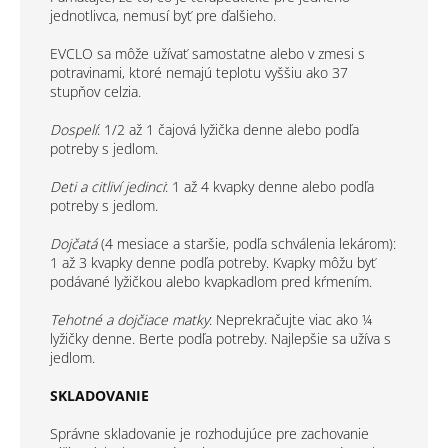
jednotlivca, nemusí byť pre ďalšieho.
EVCLO sa môže užívať samostatne alebo v zmesi s
potravinami, ktoré nemajú teplotu vyššiu ako 37
stupňov celzia.
Dospelí
: 1/2 až 1 čajová lyžička denne alebo podľa
potreby s jedlom.
Deti a citliví jedinci
: 1 až 4 kvapky denne alebo podľa
potreby s jedlom.
Dojčatá
(4 mesiace a staršie, podľa schválenia lekárom):
1 až 3 kvapky denne podľa potreby. Kvapky môžu byť
podávané lyžičkou alebo kvapkadlom pred kŕmením.
Tehotné a dojčiace matky
: Neprekračujte viac ako ¼
lyžičky denne. Berte podľa potreby. Najlepšie sa užíva s
jedlom.
SKLADOVANIE
Správne skladovanie je rozhodujúce pre zachovanie