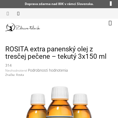
Prejsť
Doprava zdarma nad 80€ v rámci Slovenska.
na
obsah
Nák
koší
ROSITA extra panenský olej z
tresčej pečene – tekutý 3x150 ml
314
Priemerné
Podrobnosti hodnotenia
Neohodnotené
hodnotenie
Značka:
Rosita
produktu
je
0,0
z
5
hviezdičiek.