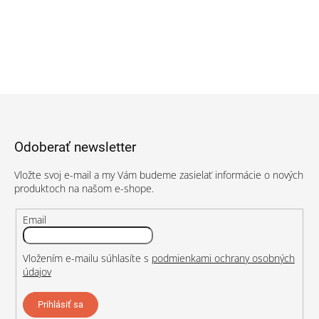
Z
á
p
Odoberať newsletter
ä
t
Vložte svoj e-mail a my Vám budeme zasielať informácie o nových
i
produktoch na našom e-shope.
e
Email
Vložením e-mailu súhlasíte s
podmienkami ochrany osobných
údajov
Prihlásiť sa