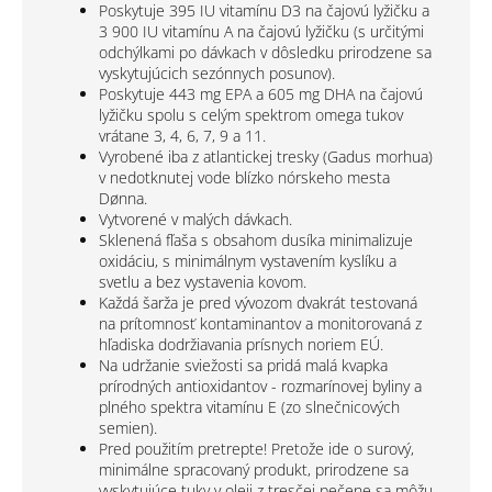
Poskytuje 395 IU vitamínu D3 na čajovú lyžičku a
3 900 IU vitamínu A na čajovú lyžičku (s určitými
odchýlkami po dávkach v dôsledku prirodzene sa
vyskytujúcich sezónnych posunov).
Poskytuje 443 mg EPA a 605 mg DHA na čajovú
lyžičku spolu s celým spektrom omega tukov
vrátane 3, 4, 6, 7, 9 a 11.
Vyrobené iba z atlantickej tresky (Gadus morhua)
v nedotknutej vode blízko nórskeho mesta
Dønna.
Vytvorené v malých dávkach.
Sklenená fľaša s obsahom dusíka minimalizuje
oxidáciu, s minimálnym vystavením kyslíku a
svetlu a bez vystavenia kovom.
Každá šarža je pred vývozom dvakrát testovaná
na prítomnosť kontaminantov a monitorovaná z
hľadiska dodržiavania prísnych noriem EÚ.
Na udržanie sviežosti sa pridá malá kvapka
prírodných antioxidantov - rozmarínovej byliny a
plného spektra vitamínu E (zo slnečnicových
semien).
Pred použitím pretrepte! Pretože ide o surový,
minimálne spracovaný produkt, prirodzene sa
vyskytujúce tuky v oleji z tresčej pečene sa môžu