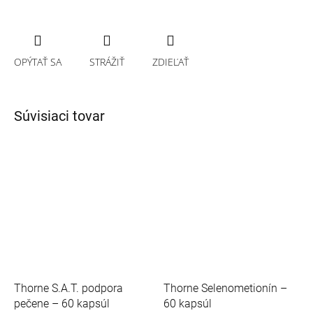
OPÝTAŤ SA
STRÁŽIŤ
ZDIEĽAŤ
Súvisiaci tovar
Thorne S.A.T. podpora
Thorne Selenometionín –
pečene – 60 kapsúl
60 kapsúl