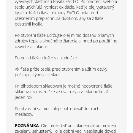
výživových vlastností Rosita EVCLO. Po otvorení svetlo a
teplo urýchľujú rýchlosť oxidácie, keď je olej vystavený
kyslíku. Každá fľaša tekutiny EVCLO bola pred
utesnením prepláchnutá dusíkom, aby sa z fľaše
odstránil kyslík.
Po otvorení fľaše udržujte olej mimo dosahu priamych
zdrojov tepla a slnečného žiarenia a ihneď po použití ho
uzavrite a chlaďte.
Po prijatí fľašu uložte v chladničke.
Ak fľaša príde teplá, pred otvorením a užitím dávky
počkajte, kým sa schladí.
Pri dlhodobom skladovaní je možné neotvorené fľaše
skladovať v mrazničke až dva roky a v chladničke až
jeden rok.
Po otvorení sa musí olej spotrebovať do troch
mesiacov.
POZNÁMKA
: Olej môže byť pri chladení alebo mrazení
zakalený, zahustený. To je dobrá vec! Neexistuje dôvod