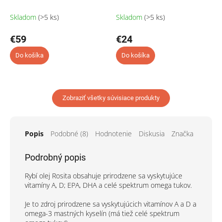
Skladom
(>5 ks)
Skladom
(>5 ks)
€59
€24
Do košíka
Do košíka
Zobraziť všetky súvisiace produkty
Popis
Podobné (8)
Hodnotenie
Diskusia
Značka
Podrobný popis
Rybí olej Rosita obsahuje prirodzene sa vyskytujúce
vitamíny A, D; EPA, DHA a celé spektrum omega tukov.
Je to zdroj prirodzene sa vyskytujúcich vitamínov A a D a
omega-3 mastných kyselín (má tiež celé spektrum