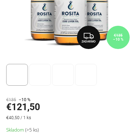
Z
€135
–10 %
ZADARMO
A
D
A
R
M
O
€135
–10 %
€121,50
Jednotková
€40,50 / 1 ks
cena:
Skladom
(>5 ks)