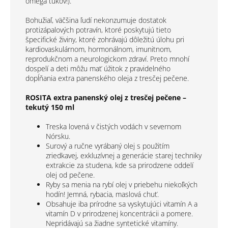
omega tukov!).
Bohužiaľ, väčšina ľudí nekonzumuje dostatok
protizápalových potravín, ktoré poskytujú tieto
špecifické živiny, ktoré zohrávajú dôležitú úlohu pri
kardiovaskulárnom, hormonálnom, imunitnom,
reprodukčnom a neurologickom zdraví. Preto mnohí
dospelí a deti môžu mať úžitok z pravidelného
dopĺňania extra panenského oleja z tresčej pečene.
ROSITA extra panenský olej z tresčej pečene –
tekutý 150 ml
Treska lovená v čistých vodách v severnom
Nórsku.
Surový a ručne vyrábaný olej s použitím
zriedkavej, exkluzívnej a generácie starej techniky
extrakcie za studena, kde sa prirodzene oddelí
olej od pečene.
Ryby sa menia na rybí olej v priebehu niekoľkých
hodín! Jemná, rybacia, maslová chuť.
Obsahuje iba prírodne sa vyskytujúci vitamín A a
vitamín D v prirodzenej koncentrácii a pomere.
Nepridávajú sa žiadne syntetické vitamíny.