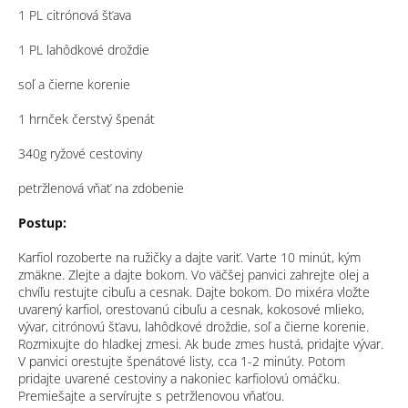
1 PL citrónová šťava
1 PL lahôdkové droždie
soľ a čierne korenie
1 hrnček čerstvý špenát
340g ryžové cestoviny
petržlenová vňať na zdobenie
Postup:
Karfiol rozoberte na ružičky a dajte variť. Varte 10 minút, kým
zmäkne. Zlejte a dajte bokom. Vo väčšej panvici zahrejte olej a
chvíľu restujte cibuľu a cesnak. Dajte bokom. Do mixéra vložte
uvarený karfiol, orestovanú cibuľu a cesnak, kokosové mlieko,
vývar, citrónovú šťavu, lahôdkové droždie, soľ a čierne korenie.
Rozmixujte do hladkej zmesi. Ak bude zmes hustá, pridajte vývar.
V panvici orestujte špenátové listy, cca 1-2 minúty. Potom
pridajte uvarené cestoviny a nakoniec karfiolovú omáčku.
Premiešajte a servírujte s petržlenovou vňaťou.