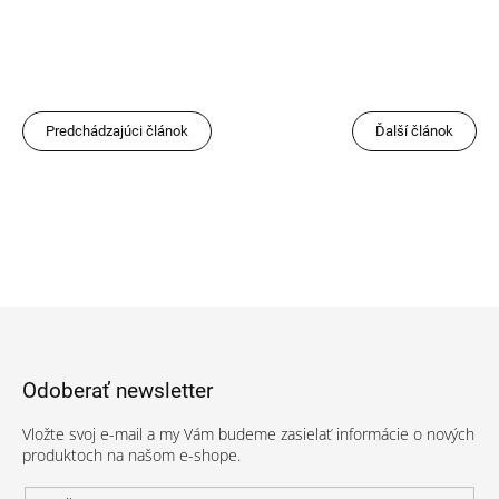
Predchádzajúci článok
Ďalší článok
Z
á
p
Odoberať newsletter
ä
t
Vložte svoj e-mail a my Vám budeme zasielať informácie o nových
i
produktoch na našom e-shope.
e