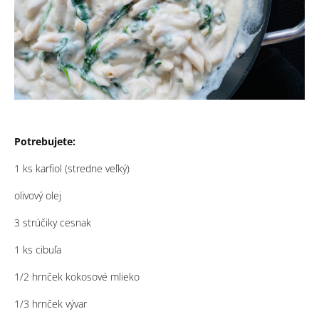
Potrebujete:
1 ks karfiol (stredne veľký)
olivový olej
3 strúčiky cesnak
1 ks cibuľa
1/2 hrnček kokosové mlieko
1/3 hrnček vývar