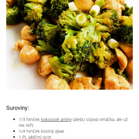
Suroviny:
1/3
hrnček
kokosové amíny
(
alebo sójová omáčka, ale už
nie AIP)
1/4
hrnček
kostný vývar
1
PL
jablčný ocot