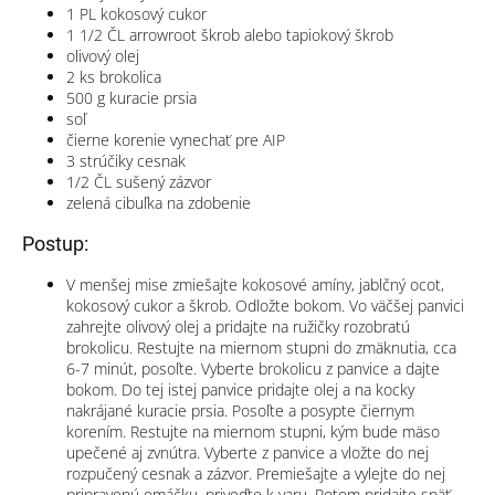
1
PL
kokosový cukor
1 1/2
ČL
arrowroot škrob
alebo tapiokový škrob
olivový olej
2
ks
brokolica
500
g
kuracie prsia
soľ
čierne korenie
vynechať pre AIP
3
strúčiky
cesnak
1/2
ČL
sušený zázvor
zelená cibuľka
na zdobenie
Postup:
V menšej mise zmiešajte kokosové amíny, jablčný ocot,
kokosový cukor a škrob. Odložte bokom. Vo väčšej panvici
zahrejte olivový olej a pridajte na ružičky rozobratú
brokolicu. Restujte na miernom stupni do zmäknutia, cca
6-7 minút, posoľte. Vyberte brokolicu z panvice a dajte
bokom. Do tej istej panvice pridajte olej a na kocky
nakrájané kuracie prsia. Posoľte a posypte čiernym
korením. Restujte na miernom stupni, kým bude mäso
upečené aj zvnútra. Vyberte z panvice a vložte do nej
rozpučený cesnak a zázvor. Premiešajte a vylejte do nej
pripravenú omáčku, priveďte k varu. Potom pridajte späť