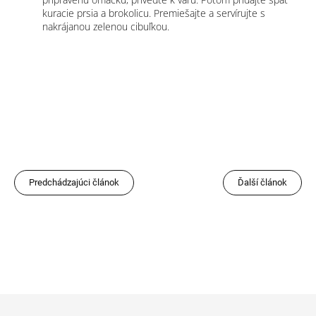
kuracie prsia a brokolicu. Premiešajte a servírujte s
nakrájanou zelenou cibuľkou.
Predchádzajúci článok
Ďalší článok
Z