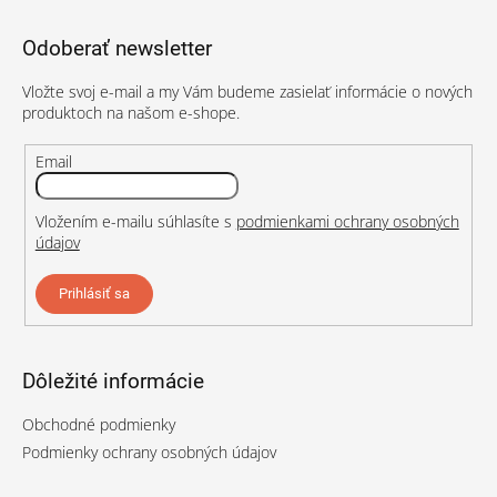
á
p
Odoberať newsletter
ä
t
Vložte svoj e-mail a my Vám budeme zasielať informácie o nových
i
produktoch na našom e-shope.
e
Email
Vložením e-mailu súhlasíte s
podmienkami ochrany osobných
údajov
Prihlásiť sa
Dôležité informácie
Obchodné podmienky
Podmienky ochrany osobných údajov