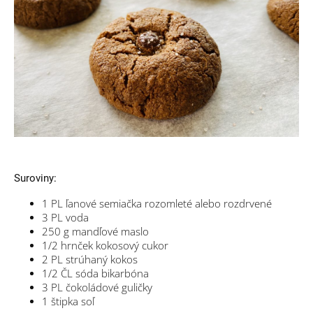
Suroviny:
1
PL
ľanové semiačka
rozomleté alebo rozdrvené
3
PL
voda
250
g
mandľové maslo
1/2
hrnček
kokosový cukor
2
PL
strúhaný kokos
1/2
ČL
sóda bikarbóna
3
PL
čokoládové guličky
1
štipka
soľ