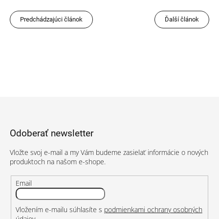
Predchádzajúci článok
Ďalší článok
Z
á
p
Odoberať newsletter
ä
t
Vložte svoj e-mail a my Vám budeme zasielať informácie o nových
i
produktoch na našom e-shope.
e
Email
Vložením e-mailu súhlasíte s
podmienkami ochrany osobných
údajov