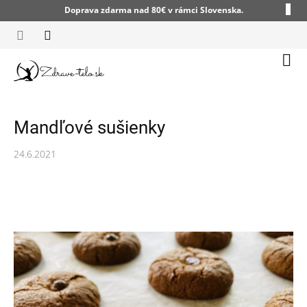
Prejsť
Doprava zdarma nad 80€ v rámci Slovenska.
na
obsah
Nák
koší
Mandľové sušienky
24.6.2021