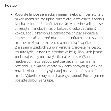
Postup:
Rozdrvte ľanové semiačka v mažiari alebo ich rozmixujte v
mixéri (nemusia byť úplne rozomleté) a zmiešajte s vodou.
Nechajte postáť 5 minút. Medzitým v stredne veľkej mise
zmiešajte mandľové maslo, kokosový cukor, strúhaný
kokos, sódu bikarbónu a čokoládové chipsy. Pridajte aj
ľanové semiačka, ktoré majú po 5 minútach spolu s vodou
mierne mazľavú konzistenciu a nahrádzajú vajíčko.
Zmiešaním všetkých surovín vznikne tvarovateľné cesto.
Použite lyžicu a tvarujte stredne veľké guličky, vrch jemne
potľapkajte, aby bol rovný. Ukladajte ich s väčšou
medzerou medzi sebou, pretože pečením sa mierne
roztiahnu. Do každej vtlačte 1-2 čokoládových guličiek na
povrch. Vložte do rúry vyhriatej na 175 stupňov a pečte 15
minút. Vyberte z rúry a nechajte vychladnúť. Povrch jemne
posypte soľou. Servírujte.