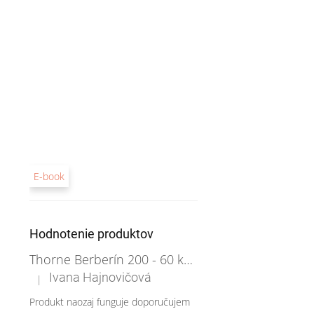
E-book
Hodnotenie produktov
Thorne Berberín 200 - 60 kapsúl
Ivana Hajnovičová
|
Hodnotenie produktu je 5 z 5 hviezdičiek.
Produkt naozaj funguje doporučujem