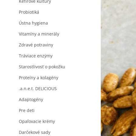
Kefírové kultúry
l
Probiotiká
Ústna hygiena
Vitamíny a minerály
Zdravé potraviny
Tráviace enzýmy
Starostlivosť o pokožku
Proteíny a kolagény
.a.n.e.t. DELICIOUS
Adaptogény
Pre deti
Opaľovacie krémy
Darčekové sady