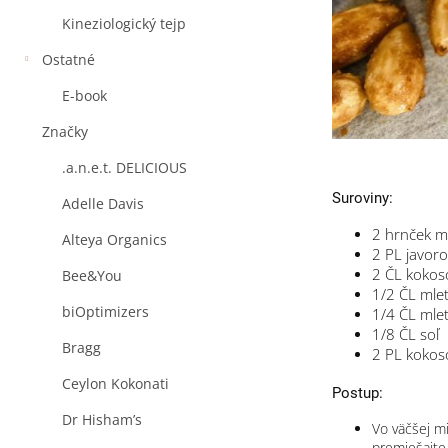
Kineziologický tejp
Ostatné
E-book
Značky
.a.n.e.t. DELICIOUS
Suroviny:
Adelle Davis
2
hrnček
m
Alteya Organics
2
PL
javoro
2
ČL
kokoso
Bee&You
1/2
ČL
mlet
biOptimizers
1/4
ČL
mlet
1/8
ČL
soľ
Bragg
2
PL
kokos
Ceylon Kokonati
Postup:
Dr Hisham’s
Vo väčšej m
premiešajte.