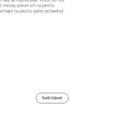
2 minúty, potom ich na plechu
echajte na plechu úplne vychladnúť.
Ďalší článok