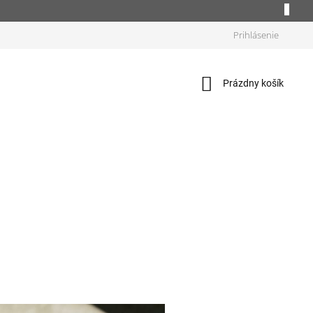
Prihlásenie
Nákupný
Prázdny košík
košík