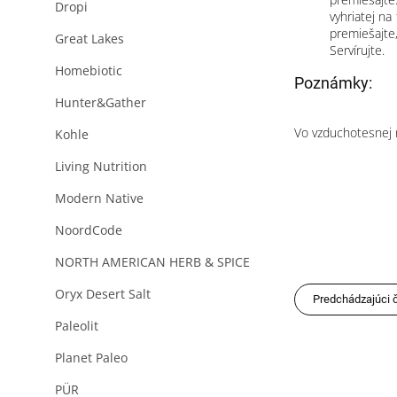
Dropi
vyhriatej n
premiešajte
Great Lakes
Servírujte.
Homebiotic
Poznámky:
Hunter&Gather
Vo vzduchotesnej n
Kohle
Living Nutrition
Modern Native
NoordCode
NORTH AMERICAN HERB & SPICE
Oryx Desert Salt
Predchádzajúci 
Paleolit
Planet Paleo
PÜR