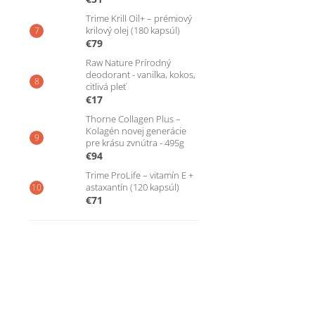
Trime Krill Oil+ – prémiový
krilový olej (180 kapsúl)
€79
Raw Nature Prírodný
deodorant - vanilka, kokos,
citlivá pleť
€17
Thorne Collagen Plus –
Kolagén novej generácie
pre krásu zvnútra - 495g
€94
Trime ProLife – vitamín E +
astaxantín (120 kapsúl)
€71