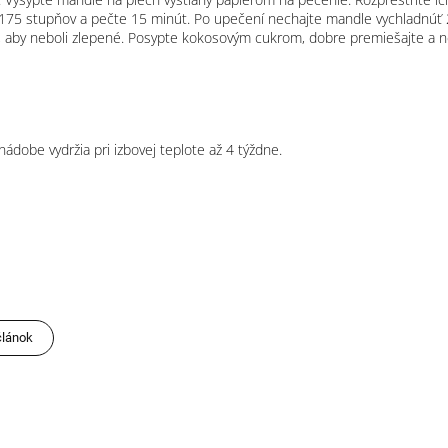
a 175 stupňov a pečte 15 minút. Po upečení nechajte mandle vychladnúť 
, aby neboli zlepené. Posypte kokosovým cukrom, dobre premiešajte a n
ádobe vydržia pri izbovej teplote až 4 týždne.
článok