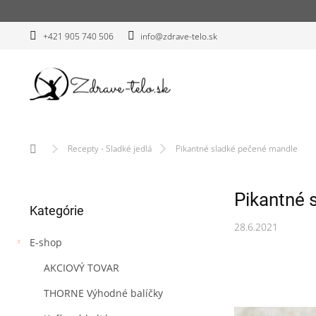
Prejsť
na
obsah
+421 905 740 506
info@zdrave-telo.sk
Domov
Recepty - Sladké jedlá
Pikantné sladké pečené mandle
B
Pikantné 
Preskočiť
o
Kategórie
kategórie
č
28.6.2021
n
E-shop
ý
p
AKCIOVÝ TOVAR
a
n
THORNE Výhodné balíčky
e