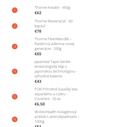
Thorne Kreatín - 450g
€62
Thorne ResveraCel - 60
kapsúl
€78
Thorne FiberMend® –
Rastlinná vláknina novej
generácie - 330g
€65
Japanese Tape Gentle -
kineziologický tejp s
japonskou technológiou -
výhodné balenie
€43
PÜR Prírodné žuvačky bez
aspartámu a cukru -
Coolmint - 55 ks
€6,50
WoldoHealth Kolagénový
prášok s aminokyselinami –
1000g
€51