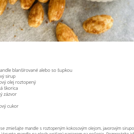
andle
blanšírované alebo so šupkou
vý sirup
vý olej
roztopený
á škorica
ý zázvor
ový cukor
ise zmiešajte mandle s roztopeným kokosovým olejom, javorovým sirupo
 Vysypte mandle na plech vystlaný papierom na pečenie. Rozprestrite ich,