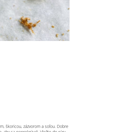
m, škoricou, zázvorom a soľou. Dobre
 aby sa neprekrývali. Vložte do rúry