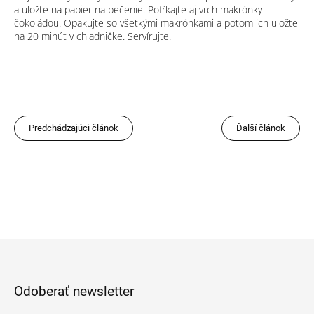
a uložte na papier na pečenie. Pofŕkajte aj vrch makrónky
čokoládou. Opakujte so všetkými makrónkami a potom ich uložte
na 20 minút v chladničke. Servírujte.
Predchádzajúci článok
Ďalší článok
Z
á
p
Odoberať newsletter
ä
t