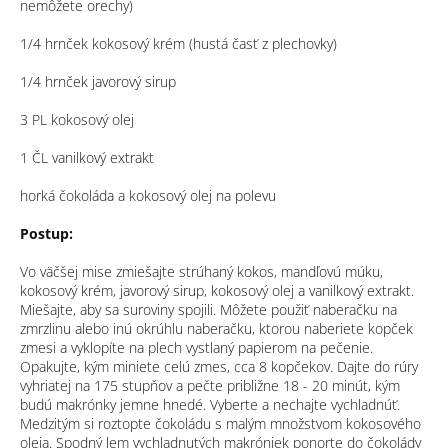
nemôžete orechy)
1/4 hrnček kokosový krém (hustá časť z plechovky)
1/4 hrnček javorový sirup
3 PL kokosový olej
1 ČL vanilkový extrakt
horká čokoláda a kokosový olej na polevu
Postup:
Vo väčšej mise zmiešajte strúhaný kokos, mandľovú múku,
kokosový krém, javorový sirup, kokosový olej a vanilkový extrakt.
Miešajte, aby sa suroviny spojili. Môžete použiť naberačku na
zmrzlinu alebo inú okrúhlu naberačku, ktorou naberiete kopček
zmesi a vyklopíte na plech vystlaný papierom na pečenie.
Opakujte, kým miniete celú zmes, cca 8 kopčekov. Dajte do rúry
vyhriatej na 175 stupňov a pečte približne 18 - 20 minút, kým
budú makrónky jemne hnedé. Vyberte a nechajte vychladnúť.
Medzitým si roztopte čokoládu s malým množstvom kokosového
oleja. Spodný lem vychladnutých makróniek ponorte do čokolády