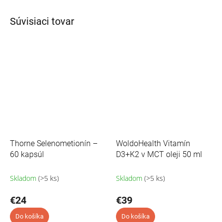
Súvisiaci tovar
Thorne Selenometionín –
WoldoHealth Vitamín
60 kapsúl
D3+K2 v MCT oleji 50 ml
Skladom
(>5 ks)
Skladom
(>5 ks)
€24
€39
Do košíka
Do košíka