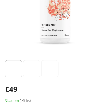
€49
Jednotková
Skladom
(>5 ks)
cena: