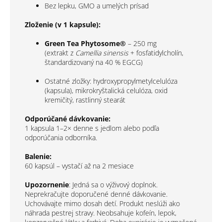
Bez lepku, GMO a umelých prísad
Zloženie (v 1 kapsule):
Green Tea Phytosome®
– 250 mg
(extrakt z
Camellia sinensis
+ fosfatidylcholín,
štandardizovaný na 40 % EGCG)
Ostatné zložky: hydroxypropylmetylcelulóza
(kapsula), mikrokryštalická celulóza, oxid
kremičitý, rastlinný stearát
Odporúčané dávkovanie:
1 kapsula 1–2× denne s jedlom alebo podľa
odporúčania odborníka.
Balenie:
60 kapsúl – vystačí až na 2 mesiace
Upozornenie
: Jedná sa o výživový doplnok.
Neprekračujte doporučené denné dávkovanie.
Uchovávajte mimo dosah detí. Produkt neslúži ako
náhrada pestrej stravy. Neobsahuje kofeín, lepok,