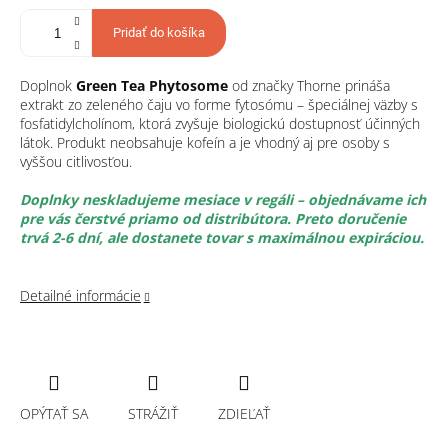
Pridať do košíka
Doplnok
Green Tea Phytosome
od značky Thorne prináša
extrakt zo zeleného čaju vo forme fytosómu – špeciálnej väzby s
fosfatidylcholínom, ktorá zvyšuje biologickú dostupnosť účinných
látok. Produkt neobsahuje kofeín a je vhodný aj pre osoby s
vyššou citlivosťou.
Doplnky neskladujeme mesiace v regáli – objednávame ich
pre vás čerstvé priamo od distribútora. Preto doručenie
trvá 2-6 dní, ale dostanete tovar s maximálnou expiráciou.
Detailné informácie
OPÝTAŤ SA
STRÁŽIŤ
ZDIEĽAŤ