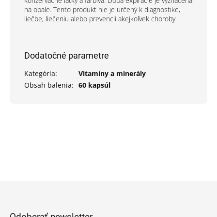
konzervačné látky a farbivá. Doba expirácie je vyznačená
na obale. Tento produkt nie je určený k diagnostike,
liečbe, liečeniu alebo prevencii akejkoľvek choroby.
Dodatočné parametre
Kategória
:
Vitamíny a minerály
Obsah balenia
:
60 kapsúl
Z
á
p
Odoberať newsletter