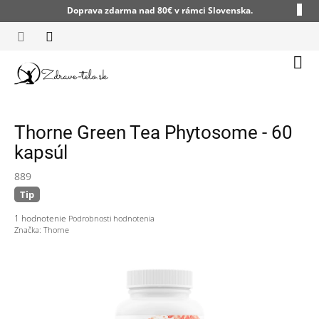
Prejsť
Doprava zdarma nad 80€ v rámci Slovenska.
na
obsah
Nák
koší
Thorne Green Tea Phytosome - 60
kapsúl
889
Tip
Priemerné
1 hodnotenie
Podrobnosti hodnotenia
hodnotenie
Značka:
Thorne
produktu
je
5,0
z
5
hviezdičiek.