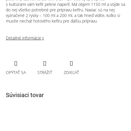
s kultúrami vám kefír pekne naperlí. Má objem 1150 ml a vojde sa
do nej všetko potrebné pre prípravu kefíru. Naviac sú na nej
vyznačené 2 rysky – 100 ml a 200 ml, a tak hneď vidíte, koľko si
musíte nechať hotového kefíru pre ďalšiu prípravu.
Detailné informácie
OPÝTAŤ SA
STRÁŽIŤ
ZDIEĽAŤ
Súvisiaci tovar