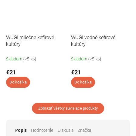
WUGI mliečne kefírové
WUGI vodné kefírové
kultúry
kultúry
Skladom
(>5 ks)
Skladom
(>5 ks)
€21
€21
Do košíka
Do košíka
Zobraziť všetky súvisiace produkty
Popis
Hodnotenie
Diskusia
Značka