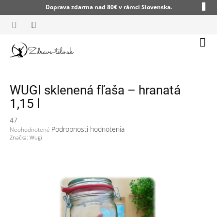
Prejsť
Doprava zdarma nad 80€ v rámci Slovenska.
na
obsah
Nák
koší
WUGI sklenená fľaša – hranatá
1,15 l
47
Priemerné
Podrobnosti hodnotenia
Neohodnotené
hodnotenie
Značka:
Wugi
produktu
je
0,0
z
5
hviezdičiek.