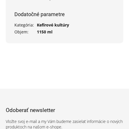
Dodatočné parametre
Kategória
:
Kefírové kultúry
Objem
:
1150 ml
Z
á
p
Odoberať newsletter
ä
t
Vložte svoj e-mail a my Vám budeme zasielať informácie o nových
i
produktoch na našom e-shope.