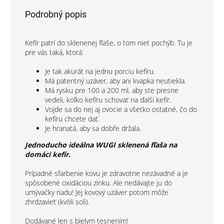
Podrobný popis
Kefír patrí do sklenenej fľaše, o tom niet pochýb. Tu je
pre vás taká, ktorá:
Je tak akurát na jednu porciu kefíru.
Má patentný uzáver, aby ani kvapka neutiekla.
Má rysku pre 100 a 200 ml, aby ste presne
vedeli, koľko kefíru schovať na ďalší kefír.
Vojde sa do nej aj ovocie a všetko ostatné, čo do
kefíru chcete dať.
Je hranatá, aby sa dobře držala.
Jednoducho ideálna WUGI sklenená fľaša na
domáci kefír.
Prípadné sfarbenie kovu je zdravotne nezávadné a je
spôsobené oxidáciou zinku. Ale nedávajte ju do
umývačky riadu! Jej kovový uzáver potom môže
zhrdzavieť (kvôli soli).
Dodávané len s bielym tesnením!