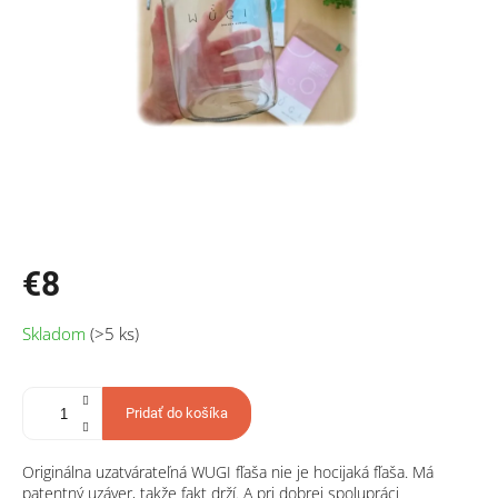
€8
Jednotková
Skladom
(>5 ks)
cena:
Pridať do košíka
Originálna uzatvárateľná WUGI fľaša nie je hocijaká fľaša. Má
patentný uzáver, takže fakt drží. A pri dobrej spolupráci