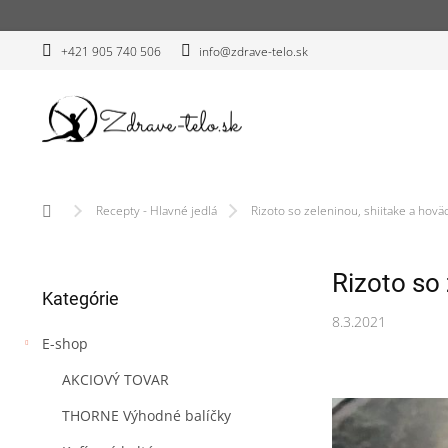
Prejsť
na
obsah
+421 905 740 506
info@zdrave-telo.sk
Domov
Recepty - Hlavné jedlá
Rizoto so zeleninou, shiitake a ho
B
Rizoto so
Preskočiť
o
Kategórie
kategórie
č
8.3.2021
n
E-shop
ý
p
AKCIOVÝ TOVAR
a
n
THORNE Výhodné balíčky
e