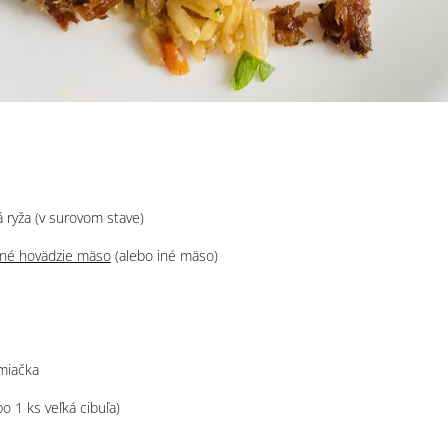
 ryža (v surovom stave)
né hovädzie mäso
(alebo iné mäso)
miačka
bo 1 ks veľká cibuľa)