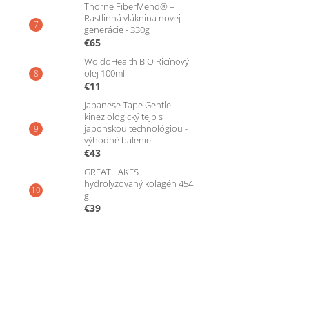
Thorne FiberMend® –
Rastlinná vláknina novej
generácie - 330g
€65
WoldoHealth BIO Ricínový
olej 100ml
€11
Japanese Tape Gentle -
kineziologický tejp s
japonskou technológiou -
výhodné balenie
€43
GREAT LAKES
hydrolyzovaný kolagén 454
g
€39