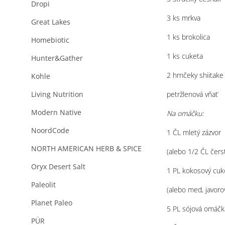
Dropi
3 ks mrkva
Great Lakes
1 ks brokolica
Homebiotic
1 ks cuketa
Hunter&Gather
2 hrnčeky shiitake
Kohle
petržlenová vňať
Living Nutrition
Modern Native
Na omáčku:
NoordCode
1 ČL mletý zázvor
NORTH AMERICAN HERB & SPICE
(alebo 1/2 ČL čerst
Oryx Desert Salt
1 PL kokosový cuk
Paleolit
(alebo med, javoro
Planet Paleo
5 PL sójová omáč
PÜR