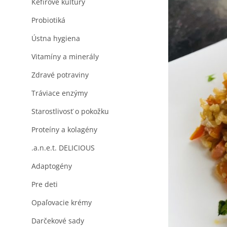
Kefírové kultúry
l
Probiotiká
Ústna hygiena
Vitamíny a minerály
Zdravé potraviny
Tráviace enzýmy
Starostlivosť o pokožku
Proteíny a kolagény
.a.n.e.t. DELICIOUS
Adaptogény
Pre deti
Opaľovacie krémy
Darčekové sady