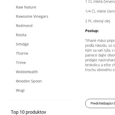
1 ČL mletá červen
Raw Nature
1/4 ČL mleté čier
Rawsome Vinegars
2 PL olivový olej
Redmond
Postup:
Rosita
Trhané mäso pripra
Smidge
podľa návodu, so s
Kým sa varí ryža, v
Thorne
panvice dajte oliv
pridajte nastrúhan
Trime
brokolicu a ešte c
trochu olivového o
WoldoHealth
Wooden Spoon
Wugi
Predchádzajúci 
Top 10 produktov