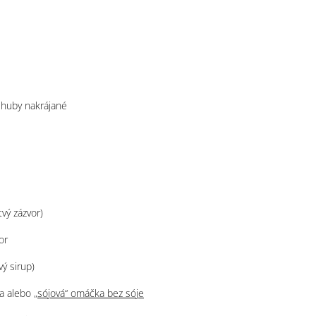
 huby nakrájané
vý zázvor)
or
vý sirup)
ka alebo
„sójová“ omáčka bez sóje