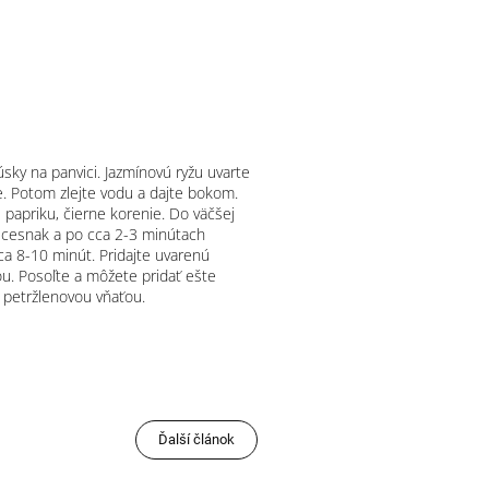
sky na panvici. Jazmínovú ryžu uvarte
de. Potom zlejte vodu a dajte bokom.
ú papriku, čierne korenie. Do väčšej
ný cesnak a po cca 2-3 minútach
ca 8-10 minút. Pridajte uvarenú
ou. Posoľte a môžete pridať ešte
u petržlenovou vňaťou.
Ďalší článok