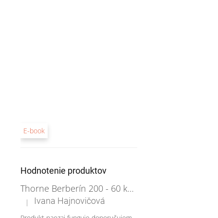
E-book
Hodnotenie produktov
Thorne Berberín 200 - 60 kapsúl
Ivana Hajnovičová
|
Hodnotenie produktu je 5 z 5 hviezdičiek.
Produkt naozaj funguje doporučujem