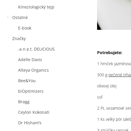
Kineziologický tejp
Ostatné
E-book
Značky
.a.n.e.t. DELICIOUS
Potrebujete:
Adelle Davis
1 hrnček jazmínová
Alteya Organics
300 g
pečené trha
Bee&You
olivový olej
biOptimizers
soľ
Bragg
2 PL sezamové se
Ceylon Kokonati
1 ks veľký pór (ale
Dr Hisham’s
3 strúčiky cesnak