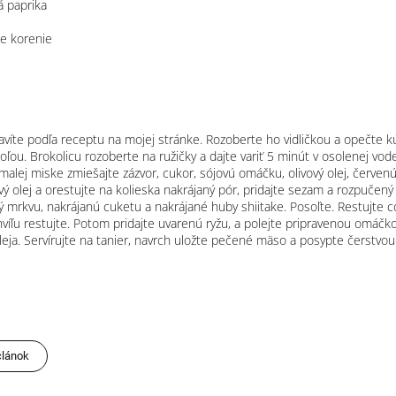
á paprika
ne korenie
víte podľa receptu na mojej stránke. Rozoberte ho vidličkou a opečte kú
oľou. Brokolicu rozoberte na ružičky a dajte variť 5 minút v osolenej vo
 malej miske zmiešajte zázvor, cukor, sójovú omáčku, olivový olej, červen
ový olej a orestujte na kolieska nakrájaný pór, pridajte sezam a rozpuče
ý mrkvu, nakrájanú cuketu a nakrájané huby shiitake. Posoľte. Restujte c
hvíľu restujte. Potom pridajte uvarenú ryžu, a polejte pripravenou omáčk
leja. Servírujte na tanier, navrch uložte pečené mäso a posypte čerstvo
článok