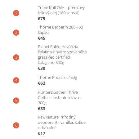
Trime Krill Oil+ – prémiový
krilový olej (180 kapsúl)
€79
Thorne Berberín 200 - 60
kapsúl
€45
Planet Paleo Hovädzia
želatína z hydrolyzovaného
grass-fed certified
kolagénu 300g
€30
Thorne Kreatín - 450g
€62
Hunter&Gather Thrive
Coffee - instantná káva -
300g
€33
Raw Nature Prírodný
deodorant - vanilka, kokos,
citlivá pleť
€17