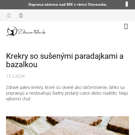
Prejsť
Doprava zdarma nad 80€ v rámci Slovenska.
na
obsah
Nák
koší
Krekry so sušenými paradajkami a
bazalkou
15.3.2024
Zdravé paleo krekry, ktoré sú skvelé ako občerstvenie, ľahko sa
pripravujú a neobsahujú žiadny pridaný cukor alebo sladidlo. Majú
výbornú chuť.