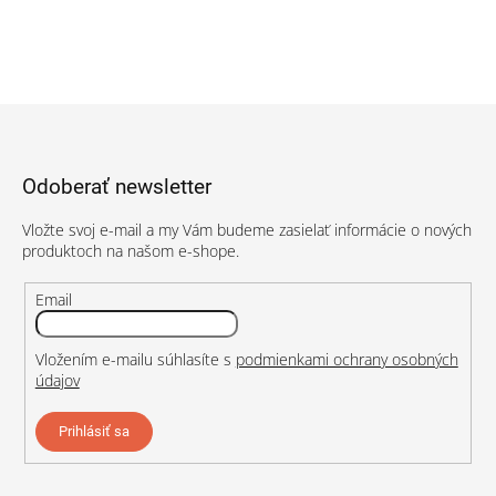
Z
á
p
Odoberať newsletter
ä
t
Vložte svoj e-mail a my Vám budeme zasielať informácie o nových
i
produktoch na našom e-shope.
e
Email
Vložením e-mailu súhlasíte s
podmienkami ochrany osobných
údajov
Prihlásiť sa