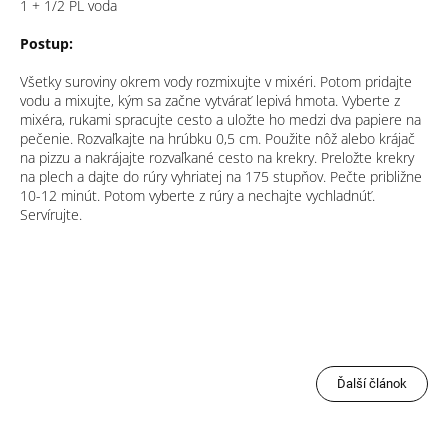
1 + 1/2 PL voda
Postup:
Všetky suroviny okrem vody rozmixujte v mixéri. Potom pridajte
vodu a mixujte, kým sa začne vytvárať lepivá hmota. Vyberte z
mixéra, rukami spracujte cesto a uložte ho medzi dva papiere na
pečenie. Rozvaľkajte na hrúbku 0,5 cm. Použite nôž alebo krájač
na pizzu a nakrájajte rozvaľkané cesto na krekry. Preložte krekry
na plech a dajte do rúry vyhriatej na 175 stupňov. Pečte približne
10-12 minút. Potom vyberte z rúry a nechajte vychladnúť.
Servírujte.
Ďalší článok