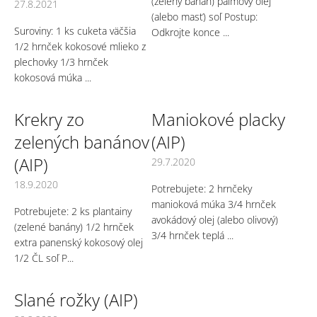
(zelený banán) palmový olej
27.8.2021
(alebo masť) soľ Postup:
Suroviny: 1 ks cuketa väčšia
Odkrojte konce ...
1/2 hrnček kokosové mlieko z
plechovky 1/3 hrnček
kokosová múka ...
Krekry zo
Maniokové placky
zelených banánov
(AIP)
(AIP)
29.7.2020
18.9.2020
Potrebujete: 2 hrnčeky
manioková múka 3/4 hrnček
Potrebujete: 2 ks plantainy
avokádový olej (alebo olivový)
(zelené banány) 1/2 hrnček
3/4 hrnček teplá ...
extra panenský kokosový olej
1/2 ČL soľ P...
Slané rožky (AIP)