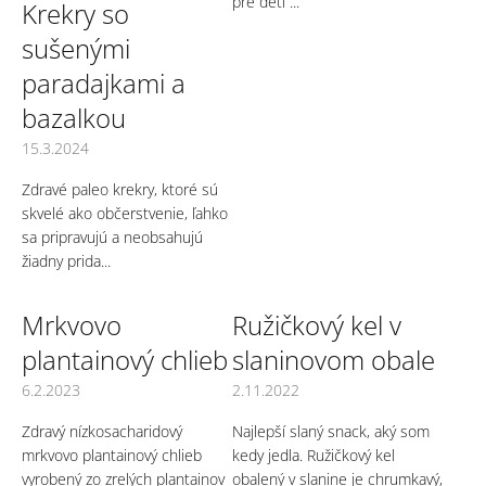
pre deti ...
Krekry so
v
sušenými
paradajkami a
bazalkou
15.3.2024
Zdravé paleo krekry, ktoré sú
skvelé ako občerstvenie, ľahko
sa pripravujú a neobsahujú
žiadny prida...
Mrkvovo
Ružičkový kel v
plantainový chlieb
slaninovom obale
6.2.2023
2.11.2022
Zdravý nízkosacharidový
Najlepší slaný snack, aký som
mrkvovo plantainový chlieb
kedy jedla. Ružičkový kel
vyrobený zo zrelých plantainov
obalený v slanine je chrumkavý,