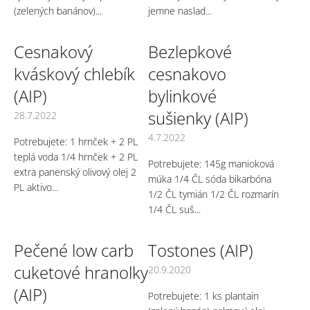
(zelených banánov)...
jemne naslad...
Cesnakový
Bezlepkové
kváskový chlebík
cesnakovo
(AIP)
bylinkové
sušienky (AIP)
28.7.2022
4.7.2022
Potrebujete: 1 hrnček + 2 PL
teplá voda 1/4 hrnček + 2 PL
Potrebujete: 145g manioková
extra panenský olivový olej 2
múka 1/4 ČL sóda bikarbóna
PL aktivo...
1/2 ČL tymián 1/2 ČL rozmarín
1/4 ČL suš...
Pečené low carb
Tostones (AIP)
cuketové hranolky
20.9.2020
(AIP)
Potrebujete: 1 ks plantain