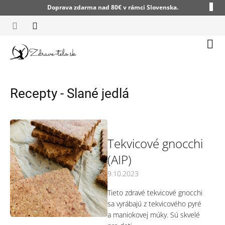
Prejsť
Doprava zdarma nad 80€ v rámci Slovenska.
na
obsah
Nák
koší
Recepty - Slané jedlá
V
ý
p
Tekvicové gnocchi
i
(AIP)
s
č
9.10.2023
l
á
Tieto zdravé tekvicové gnocchi
n
sa vyrábajú z tekvicového pyré
k
a maniokovej múky. Sú skvelé
o