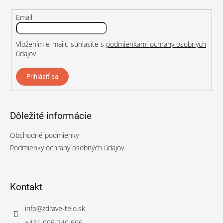
p
i
Email
s
u
Vložením e-mailu súhlasíte s
podmienkami ochrany osobných
údajov
Prihlásiť sa
Dôležité informácie
Obchodné podmienky
Podmienky ochrany osobných údajov
Kontakt
info
@
zdrave-telo.sk
+421 905 740 506