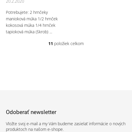
20.2.2020
Potrebujete: 2 hrnčeky
manioková múka 1/2 hrnček
kokosová múka 1/4 hrnček
tapioková múka (škrob) ...
11
položiek celkom
O
v
l
á
d
a
c
i
e
Z
p
á
r
p
v
Odoberať newsletter
ä
k
t
y
Vložte svoj e-mail a my Vám budeme zasielať informácie o nových
v
i
produktoch na našom e-shope.
ý
e